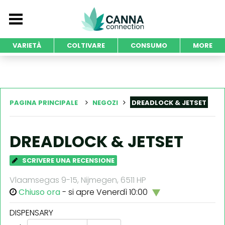
VARIETÀ
COLTIVARE
CONSUMO
MORE
PAGINA PRINCIPALE
NEGOZI
DREADLOCK & JETSET
DREADLOCK & JETSET
SCRIVERE UNA RECENSIONE
Vlaamsegas 9-15, Nijmegen, 6511 HP
Chiuso ora
- si apre Venerdì 10:00
DISPENSARY