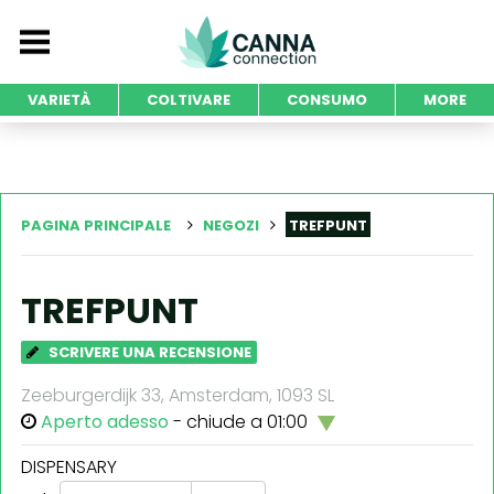
VARIETÀ
COLTIVARE
CONSUMO
MORE
PAGINA PRINCIPALE
NEGOZI
TREFPUNT
TREFPUNT
SCRIVERE UNA RECENSIONE
Zeeburgerdijk 33, Amsterdam, 1093 SL
Aperto adesso
- chiude a 01:00
DISPENSARY