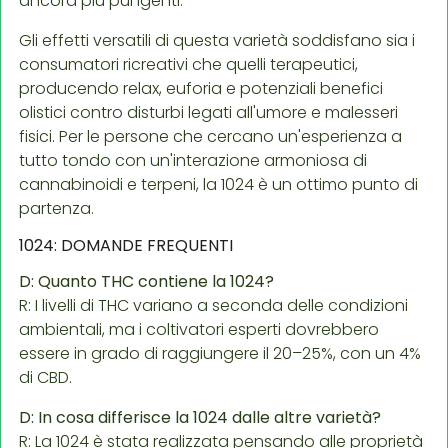
ancora più pungenti.
Gli effetti versatili di questa varietà soddisfano sia i
consumatori ricreativi che quelli terapeutici,
producendo relax, euforia e potenziali benefici
olistici contro disturbi legati all'umore e malesseri
fisici. Per le persone che cercano un'esperienza a
tutto tondo con un'interazione armoniosa di
cannabinoidi e terpeni, la 1024 è un ottimo punto di
partenza.
1024: DOMANDE FREQUENTI
D: Quanto THC contiene la 1024?
R: I livelli di THC variano a seconda delle condizioni
ambientali, ma i coltivatori esperti dovrebbero
essere in grado di raggiungere il 20–25%, con un 4%
di CBD.
D: In cosa differisce la 1024 dalle altre varietà?
R: La 1024 è stata realizzata pensando alle proprietà