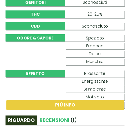
GENITORI
Sconosciuti
THC
20-25%
CBD
Sconosciuto
ODORE & SAPORE
Speziato
Erbaceo
Dolce
Muschio
EFFETTO
Rilassante
Energizzante
Stimolante
Motivato
PIÙ INFO
Creativo
RIGUARDO
RECENSIONI
(
1
)