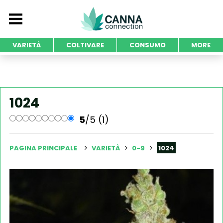
VARIETÀ
COLTIVARE
CONSUMO
MORE
1024
5
/5 (1)
PAGINA PRINCIPALE
VARIETÀ
0-9
1024