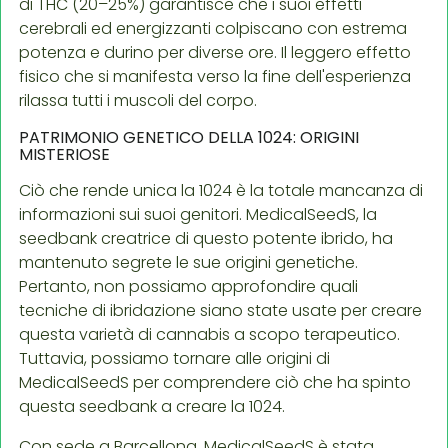
di THC (20–25%) garantisce che i suoi effetti
cerebrali ed energizzanti colpiscano con estrema
potenza e durino per diverse ore. Il leggero effetto
fisico che si manifesta verso la fine dell'esperienza
rilassa tutti i muscoli del corpo.
PATRIMONIO GENETICO DELLA 1024: ORIGINI
MISTERIOSE
Ciò che rende unica la 1024 è la totale mancanza di
informazioni sui suoi genitori. MedicalSeedS, la
seedbank creatrice di questo potente ibrido, ha
mantenuto segrete le sue origini genetiche.
Pertanto, non possiamo approfondire quali
tecniche di ibridazione siano state usate per creare
questa varietà di cannabis a scopo terapeutico.
Tuttavia, possiamo tornare alle origini di
MedicalSeedS per comprendere ciò che ha spinto
questa seedbank a creare la 1024.
Con sede a Barcellona, MedicalSeedS è stata