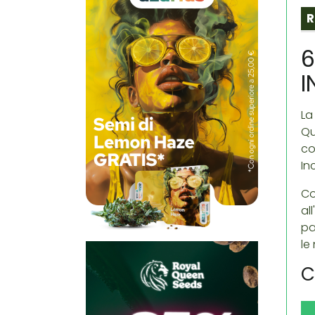
R
6
I
La
Qu
co
In
Co
al
pa
le
C