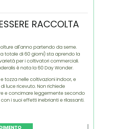
 ESSERE RACCOLTA
colture all'anno partendo da seme.
a totale di 60 giorni) sta aprendo la
rietà per i coltivatori commerciali.
deralis è nata la 60 Day Wonder.
tozza nelle coltivazioni indoor, e
di luce ricevuto. Non richiede
ffiare e concimare leggermente secondo
n i suoi effetti inebrianti e rilassanti.
DIMENTO