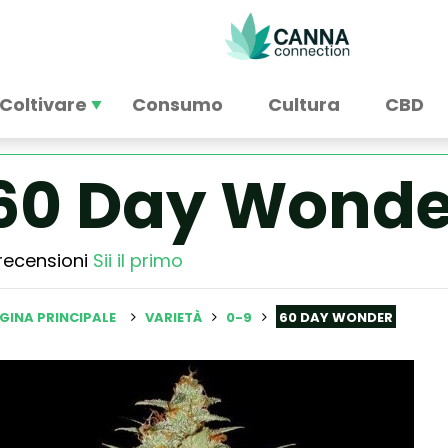
Coltivare
Consumo
Cultura
CBD
60 Day Wonde
recensioni
Sii il primo
GINA PRINCIPALE
VARIETÀ
0-9
60 DAY WONDER