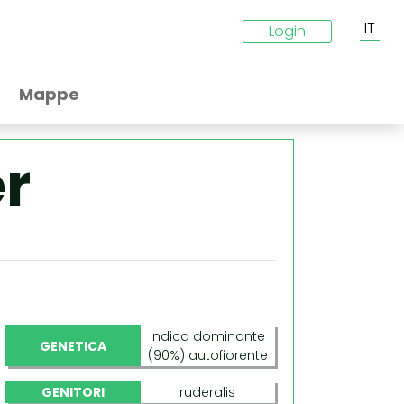
IT
Login
Mappe
r
Indica dominante
GENETICA
(90%) autofiorente
GENITORI
ruderalis