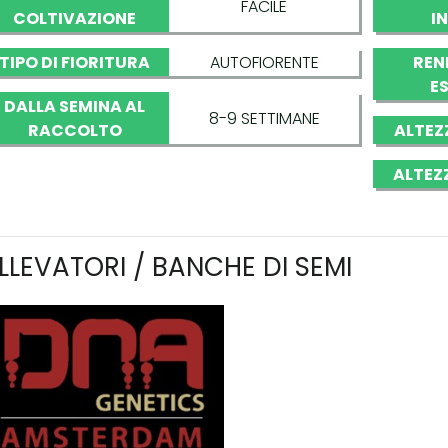
FACILE
COLTIVAZIONE
I
TIPO DI FIORITURA
AUTOFIORENTE
REN
E
DALLA SEMINA AL
8-9 SETTIMANE
RACCOLTO
ALTEZ
ALTEZ
LLEVATORI / BANCHE DI SEMI