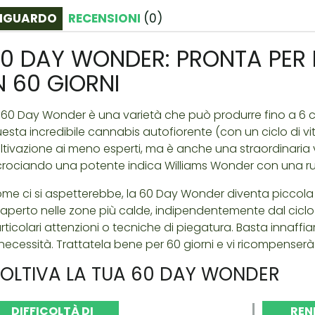
IGUARDO
RECENSIONI
(
0
)
0 DAY WONDER: PRONTA PER
N 60 GIORNI
 60 Day Wonder è una varietà che può produrre fino a 6 
esta incredibile cannabis autofiorente (con un ciclo di vit
ltivazione ai meno esperti, ma è anche una straordinaria va
crociando una potente indica Williams Wonder con una ru
me ci si aspetterebbe, la 60 Day Wonder diventa piccola e 
l'aperto nelle zone più calde, indipendentemente dal ciclo 
rticolari attenzioni o tecniche di piegatura. Basta inna
 necessità. Trattatela bene per 60 giorni e vi ricompenserà co
OLTIVA LA TUA 60 DAY WONDER
DIFFICOLTÀ DI
REN