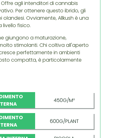
Offre agli intenditori di cannabis
ivo. Per ottenere questo ibrido, gli
i olandesi. Ovviamente, Allkush è una
ivello fisico.
cime giungono a maturazione,
olto stimolanti. Chi coltiva all'aperto
h cresce perfettamente in ambienti
uttosto compatta, è particolarmente
DIMENTO
450G/M²
NTERNA
DIMENTO
600G/PLANT
STERNA