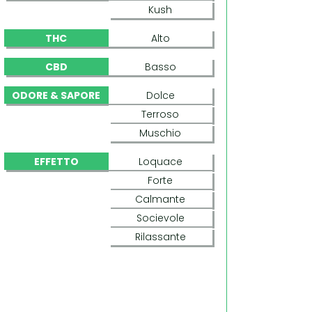
Kush
THC
Alto
CBD
Basso
ODORE & SAPORE
Dolce
Terroso
Muschio
EFFETTO
Loquace
Forte
Calmante
Socievole
Rilassante
ALLKUSH (PARADISE SEEDS)