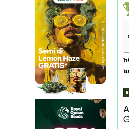
1s
1s
R
A
G