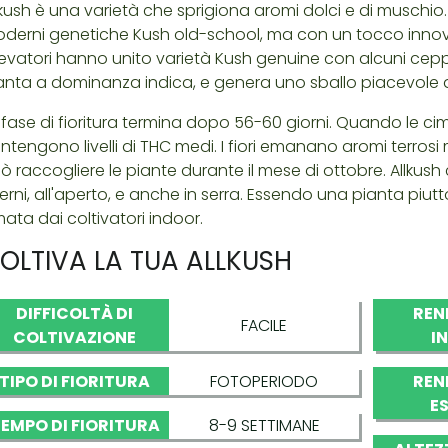
lkush è una varietà che sprigiona aromi dolci e di muschio. 
derni genetiche Kush old-school, ma con un tocco innovat
levatori hanno unito varietà Kush genuine con alcuni cepp
anta a dominanza indica, e genera uno sballo piacevole a l
 fase di fioritura termina dopo 56-60 giorni. Quando le 
ntengono livelli di THC medi. I fiori emanano aromi terrosi m
ò raccogliere le piante durante il mese di ottobre. Allkus
terni, all'aperto, e anche in serra. Essendo una pianta pi
ata dai coltivatori indoor.
OLTIVA LA TUA ALLKUSH
DIFFICOLTÀ DI
REN
FACILE
COLTIVAZIONE
I
TIPO DI FIORITURA
FOTOPERIODO
REN
E
EMPO DI FIORITURA
8-9 SETTIMANE