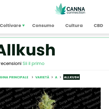
Coltivare
Consumo
Cultura
CBD
Allkush
recensioni
Sii il primo
GINA PRINCIPALE
VARIETÀ
A
ALLKUSH