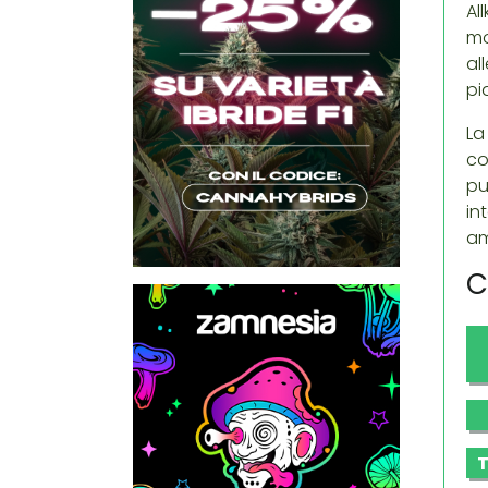
Al
mo
al
pi
La
co
pu
in
am
C
T