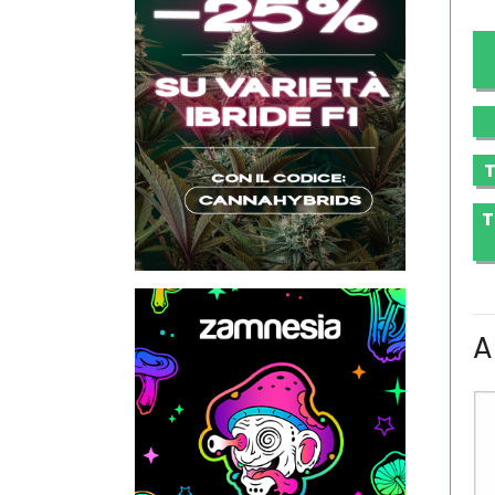
T
T
A