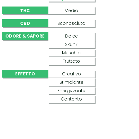
THC
Medio
CBD
Sconosciuto
ODORE & SAPORE
Dolce
Skunk
Muschio
Fruttato
EFFETTO
Creativo
Stimolante
Energizzante
Contento
ANGEL HEART (MR. NICE)