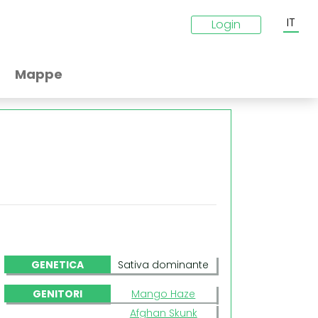
IT
Login
Mappe
GENETICA
Sativa dominante
GENITORI
Mango Haze
Afghan Skunk