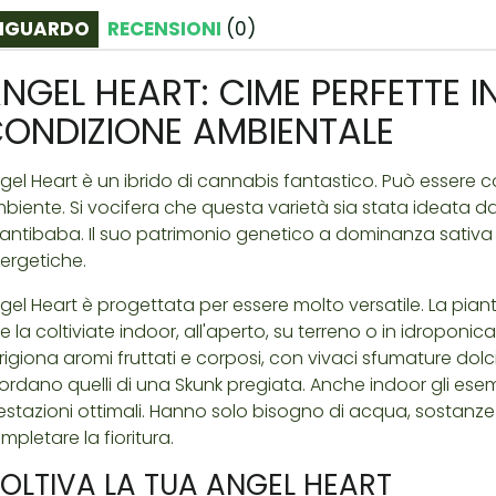
IGUARDO
RECENSIONI
(
0
)
NGEL HEART: CIME PERFETTE I
ONDIZIONE AMBIENTALE
gel Heart è un ibrido di cannabis fantastico. Può essere c
biente. Si vocifera che questa varietà sia stata ideata d
antibaba. Il suo patrimonio genetico a dominanza sativa 
ergetiche.
gel Heart è progettata per essere molto versatile. La pian
e la coltiviate indoor, all'aperto, su terreno o in idroponic
rigiona aromi fruttati e corposi, con vivaci sfumature dol
cordano quelli di una Skunk pregiata. Anche indoor gli esem
estazioni ottimali. Hanno solo bisogno di acqua, sostanze n
mpletare la fioritura.
OLTIVA LA TUA ANGEL HEART