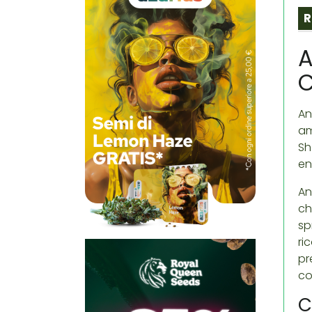
R
A
C
An
am
Sh
en
An
ch
sp
ri
pr
co
C