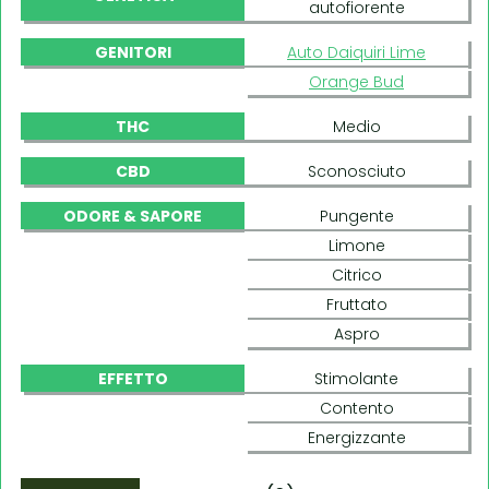
autofiorente
GENITORI
Auto Daiquiri Lime
Orange Bud
THC
Medio
CBD
Sconosciuto
ODORE & SAPORE
Pungente
Limone
Citrico
Fruttato
Aspro
EFFETTO
Stimolante
Contento
Energizzante