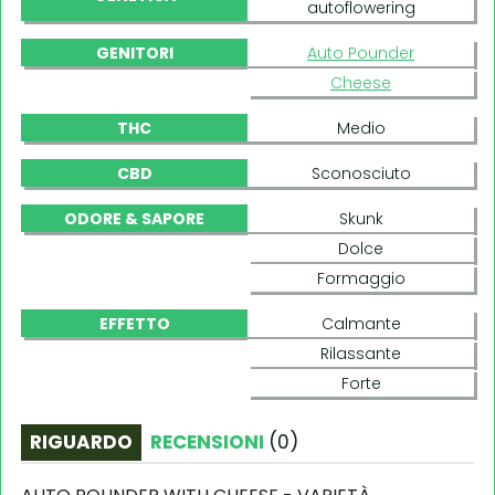
autoflowering
GENITORI
Auto Pounder
Cheese
THC
Medio
CBD
Sconosciuto
ODORE & SAPORE
Skunk
Dolce
Formaggio
EFFETTO
Calmante
Rilassante
Forte
RIGUARDO
RECENSIONI
(
0
)