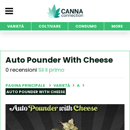
VARIETÀ
COLTIVARE
CONSUMO
MORE
Auto Pounder With Cheese
0 recensioni
Sii il primo
PAGINA PRINCIPALE
VARIETÀ
A
AUTO POUNDER WITH CHEESE