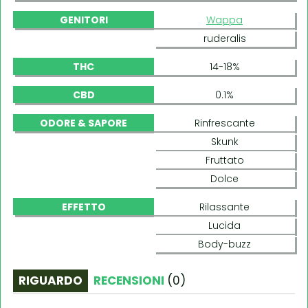
GENITORI
Wappa
ruderalis
THC
14-18%
CBD
0.1%
ODORE & SAPORE
Rinfrescante
Skunk
Fruttato
Dolce
EFFETTO
Rilassante
Lucida
Body-buzz
RIGUARDO
RECENSIONI
(
0
)