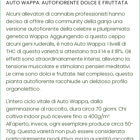
AUTO WAPPA: AUTOFIORENTE DOLCE E FRUTTATA
Alcuni allevatori di cannabis professionisti hanno
deciso di offrire alla community della ganja una
versione autofiorente della celebre e pluripremiata
genetica Wappa. Aggiungendo a questo ceppo
alcuni geni ruderalis, è nata Auto Wappa. I livelli di
THC di questa varietà si attestano tra il 14 e il 18%. Gli
effetti sono straordinariamente intensi, alleviano la
tensione muscolare e stimolano pensieri meditativi.
Le cime sono dolci e fruttate. Nel complesso, questa
pianta autofiorente racchiude un delizioso profilo
organolettico.
L'intero ciclo vitale di Auto Wappa, dalla
germinazione al raccolto, dura circa 70 giorni. Chi
coltiva indoor può ricevere fino a 400g/m².
All'aperto, invece, ogni esemplare produce circa 50-
70g. Questa varietà non può essere considerata
particolarmente produttiva, ma la quantità raccolta