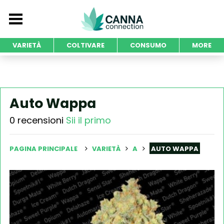
VARIETÀ
COLTIVARE
CONSUMO
MORE
Auto Wappa
0 recensioni
Sii il primo
PAGINA PRINCIPALE
VARIETÀ
A
AUTO WAPPA