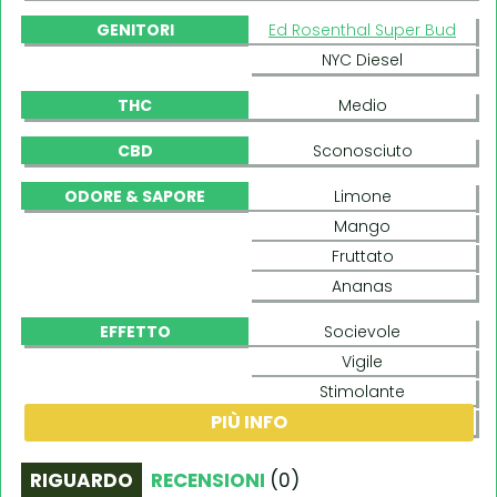
GENITORI
Ed Rosenthal Super Bud
NYC Diesel
THC
Medio
CBD
Sconosciuto
ODORE & SAPORE
Limone
Mango
Fruttato
Ananas
EFFETTO
Socievole
Vigile
Stimolante
PIÙ INFO
Rilassante
RIGUARDO
RECENSIONI
(
0
)