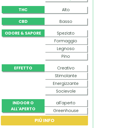
THC
Alto
CBD
Basso
ODORE & SAPORE
Speziato
Formaggio
Legnoso
Pino
EFFETTO
Creativo
Stimolante
Energizzante
Socievole
INDOOR O
all'aperto
ALL'APERTO
Greenhouse
indoor
PIÙ INFO
CRYSTAL M.E.T.H.