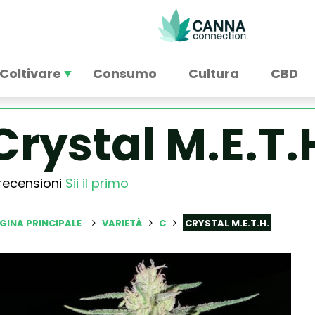
Coltivare
Consumo
Cultura
CBD
Crystal M.E.T.
recensioni
Sii il primo
GINA PRINCIPALE
VARIETÀ
C
CRYSTAL M.E.T.H.