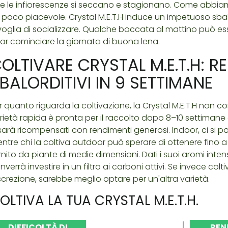
e le infiorescenze si seccano e stagionano. Come abbiam
r poco piacevole. Crystal M.E.T.H induce un impetuoso sbal
voglia di socializzare. Qualche boccata al mattino può es
far cominciare la giornata di buona lena.
OLTIVARE CRYSTAL M.E.T.H: R
BALORDITIVI IN 9 SETTIMANE
r quanto riguarda la coltivazione, la Crystal M.E.T.H non 
rietà rapida è pronta per il raccolto dopo 8–10 settimane di
 sarà ricompensati con rendimenti generosi. Indoor, ci si
ntre chi la coltiva outdoor può sperare di ottenere fino a 
rnito da piante di medie dimensioni. Dati i suoi aromi inten
nverrà investire in un filtro ai carboni attivi. Se invece c
screzione, sarebbe meglio optare per un'altra varietà.
OLTIVA LA TUA CRYSTAL M.E.T.H.
DIFFICOLTÀ DI
REN