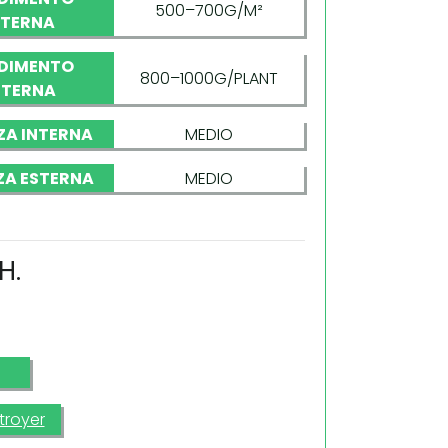
500–700G/M²
NTERNA
DIMENTO
800–1000G/PLANT
STERNA
ZA INTERNA
MEDIO
ZA ESTERNA
MEDIO
H.
troyer