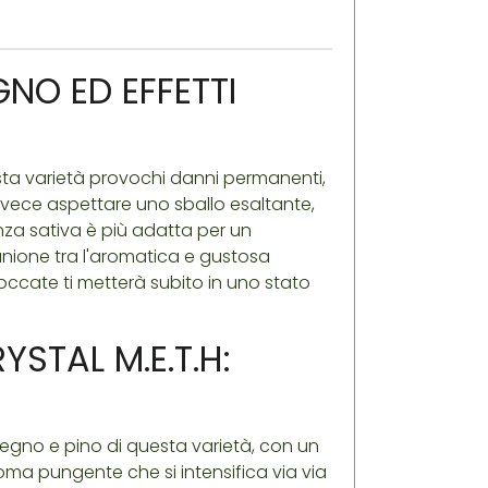
GNO ED EFFETTI
sta varietà provochi danni permanenti,
 invece aspettare uno sballo esaltante,
nza sativa è più adatta per un
unione tra l'aromatica e gustosa
occate ti metterà subito in uno stato
YSTAL M.E.T.H:
i legno e pino di questa varietà, con un
oma pungente che si intensifica via via