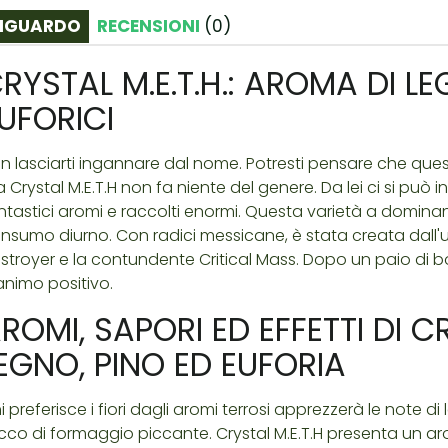
IGUARDO
RECENSIONI
(
0
)
RYSTAL M.E.T.H.: AROMA DI LE
UFORICI
n lasciarti ingannare dal nome. Potresti pensare che que
 Crystal M.E.T.H non fa niente del genere. Da lei ci si può
ntastici aromi e raccolti enormi. Questa varietà a domina
nsumo diurno. Con radici messicane, è stata creata dall'
stroyer e la contundente Critical Mass. Dopo un paio di b
animo positivo.
ROMI, SAPORI ED EFFETTI DI CR
EGNO, PINO ED EUFORIA
i preferisce i fiori dagli aromi terrosi apprezzerà le note d
cco di formaggio piccante. Crystal M.E.T.H presenta un ar