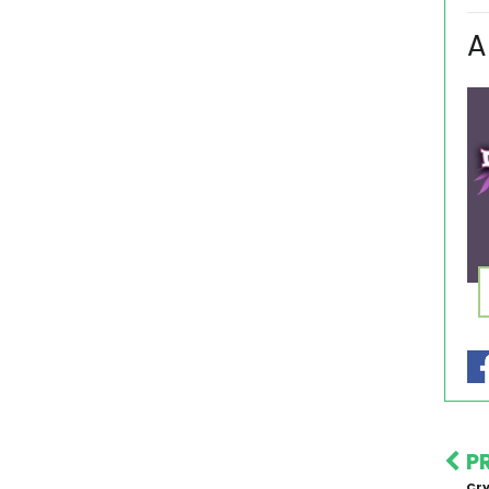
A
P
Cry