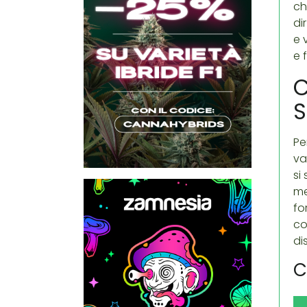
ch
di
e 
e 
C
S
Pe
va
si
me
fo
co
di
C