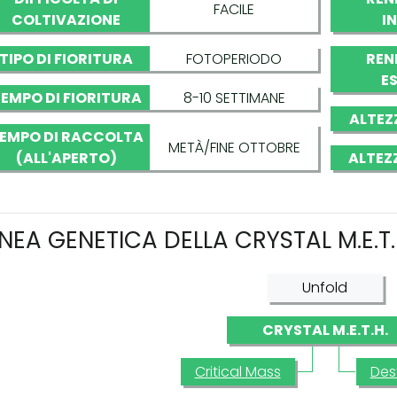
FACILE
COLTIVAZIONE
I
TIPO DI FIORITURA
FOTOPERIODO
REN
E
EMPO DI FIORITURA
8-10 SETTIMANE
ALTEZ
EMPO DI RACCOLTA
METÀ/FINE OTTOBRE
(ALL'APERTO)
ALTEZ
INEA GENETICA DELLA CRYSTAL M.E.T.
Unfold
CRYSTAL M.E.T.H.
Critical Mass
Des