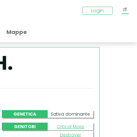
IT
Login
Mappe
H.
GENETICA
Sativa dominante
GENITORI
Critical Mass
Destroyer