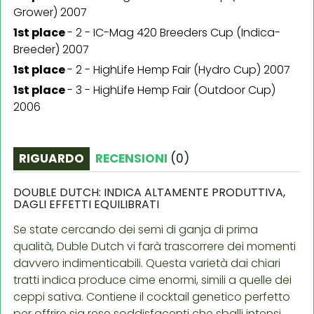
Grower) 2007
1st place
-
2 - IC-Mag 420 Breeders Cup (Indica-
Breeder) 2007
1st place
-
2 - HighLife Hemp Fair (Hydro Cup) 2007
1st place
-
3 - HighLife Hemp Fair (Outdoor Cup)
2006
RIGUARDO
RECENSIONI
(
0
)
DOUBLE DUTCH: INDICA ALTAMENTE PRODUTTIVA,
DAGLI EFFETTI EQUILIBRATI
Se state cercando dei semi di ganja di prima
qualità, Duble Dutch vi farà trascorrere dei momenti
davvero indimenticabili. Questa varietà dai chiari
tratti indica produce cime enormi, simili a quelle dei
ceppi sativa. Contiene il cocktail genetico perfetto
per offrire sia rese soddisfacenti che sballi intensi.