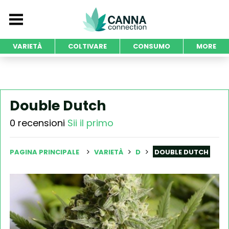
VARIETÀ
COLTIVARE
CONSUMO
MORE
Double Dutch
0 recensioni
Sii il primo
PAGINA PRINCIPALE
VARIETÀ
D
DOUBLE DUTCH