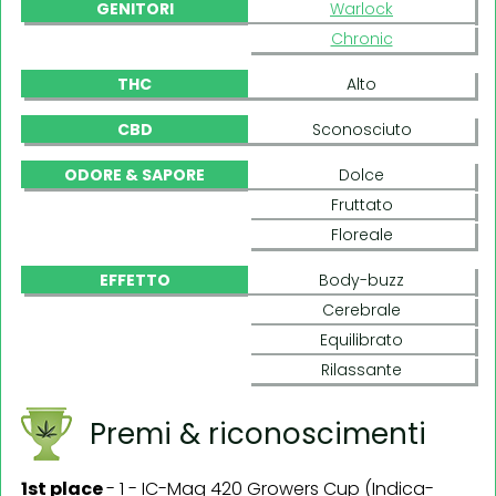
GENITORI
Warlock
Chronic
THC
Alto
CBD
Sconosciuto
ODORE & SAPORE
Dolce
Fruttato
Floreale
EFFETTO
Body-buzz
Cerebrale
Equilibrato
Rilassante
Premi & riconoscimenti
1st place
-
1 - IC-Mag 420 Growers Cup (Indica-