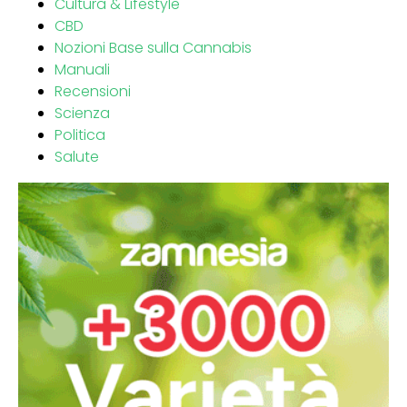
Cultura & Lifestyle
CBD
Nozioni Base sulla Cannabis
Manuali
Recensioni
Scienza
Politica
Salute