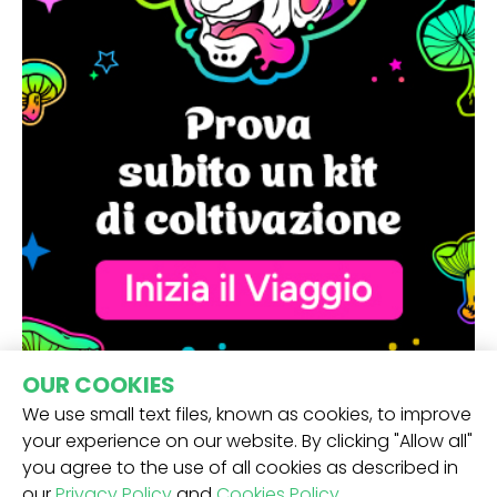
OUR COOKIES
We use small text files, known as cookies, to improve
your experience on our website. By clicking "Allow all"
you agree to the use of all cookies as described in
our
Privacy Policy
and
Cookies Policy
.