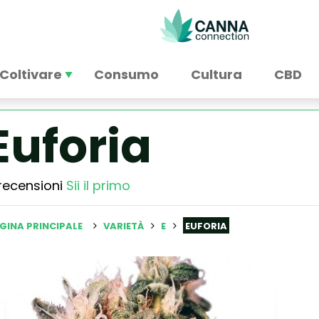
Coltivare
Consumo
Cultura
CBD
Euforia
recensioni
Sii il primo
GINA PRINCIPALE
VARIETÀ
E
EUFORIA