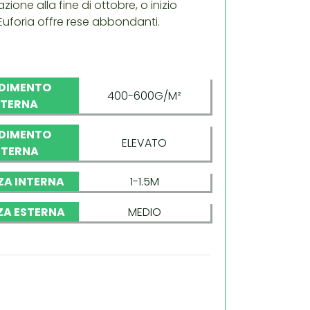
ione alla fine di ottobre, o inizio
uforia offre rese abbondanti.
DIMENTO
400-600G/M²
NTERNA
DIMENTO
ELEVATO
STERNA
ZA INTERNA
1-1.5M
ZA ESTERNA
MEDIO