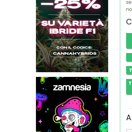
se
no
C
T
T
A