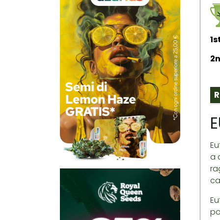
1s
2n
R
E
Eu
a 
ra
ca
Eu
po