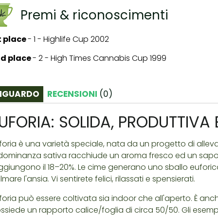
Premi & riconoscimenti
t place
-
1 - Highlife Cup 2002
d place
-
2 - High Times Cannabis Cup 1999
IGUARDO
RECENSIONI
(
0
)
UFORIA: SOLIDA, PRODUTTIVA 
foria è una varietà speciale, nata da un progetto di all
dominanza sativa racchiude un aroma fresco ed un sapore 
ggiungono il 18–20%. Le cime generano uno sballo euforico, 
lmare l'ansia. Vi sentirete felici, rilassati e spensierati.
foria può essere coltivata sia indoor che all'aperto. È anc
ssiede un rapporto calice/foglia di circa 50/50. Gli esem