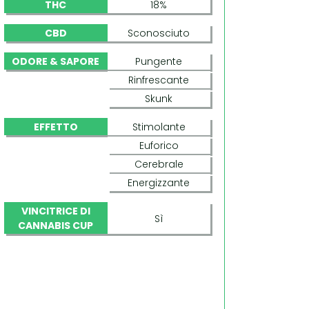
THC
18%
CBD
Sconosciuto
ODORE & SAPORE
Pungente
Rinfrescante
Skunk
EFFETTO
Stimolante
Euforico
Cerebrale
Energizzante
VINCITRICE DI
Sì
CANNABIS CUP
EUFORIA (DUTCH PASSION)