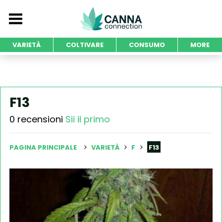
VARIETÀ
COLTIVARE
CONSUMO
MORE
F13
0 recensioni
Sii il primo
PAGINA PRINCIPALE
VARIETÀ
F
F13