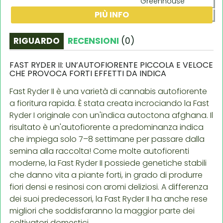
Greenhouse
PIÙ INFO
all'aperto
RIGUARDO
RECENSIONI
(
0
)
FAST RYDER II: UN’AUTOFIORENTE PICCOLA E VELOCE
CHE PROVOCA FORTI EFFETTI DA INDICA
Fast Ryder II è una varietà di cannabis autofiorente
a fioritura rapida. È stata creata incrociando la Fast
Ryder I originale con un'indica autoctona afghana. Il
risultato è un'autofiorente a predominanza indica
che impiega solo 7–8 settimane per passare dalla
semina alla raccolta! Come molte autofiorenti
moderne, la Fast Ryder II possiede genetiche stabili
che danno vita a piante forti, in grado di produrre
fiori densi e resinosi con aromi deliziosi. A differenza
dei suoi predecessori, la Fast Ryder II ha anche rese
migliori che soddisfaranno la maggior parte dei
coltivatori domestici.