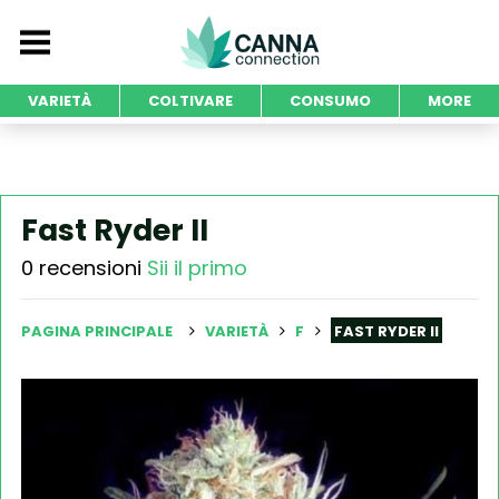
VARIETÀ
COLTIVARE
CONSUMO
MORE
Fast Ryder II
0 recensioni
Sii il primo
PAGINA PRINCIPALE
VARIETÀ
F
FAST RYDER II