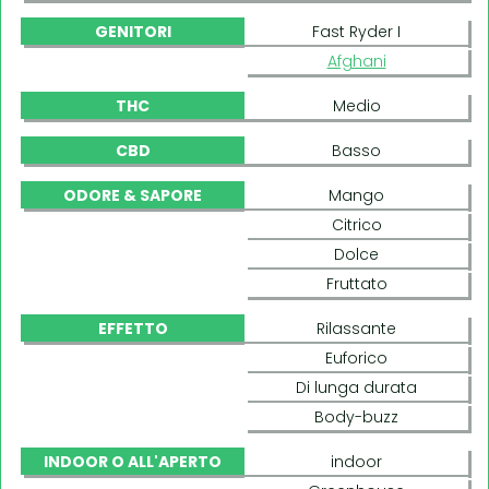
GENITORI
Fast Ryder I
Afghani
THC
Medio
CBD
Basso
ODORE & SAPORE
Mango
Citrico
Dolce
Fruttato
EFFETTO
Rilassante
Euforico
Di lunga durata
Body-buzz
INDOOR O ALL'APERTO
indoor