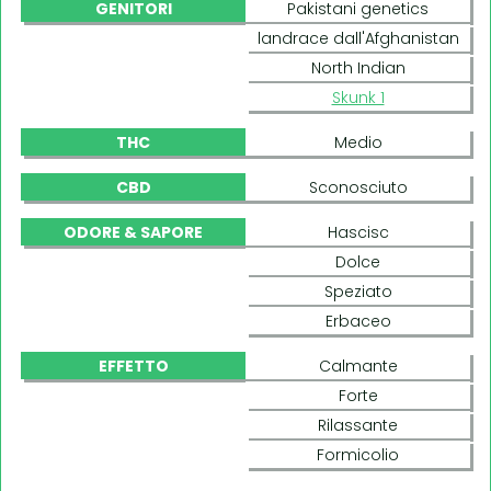
GENITORI
Pakistani genetics
landrace dall'Afghanistan
North Indian
Skunk 1
THC
Medio
CBD
Sconosciuto
ODORE & SAPORE
Hascisc
Dolce
Speziato
Erbaceo
EFFETTO
Calmante
Forte
Rilassante
Formicolio