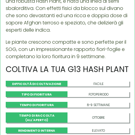
una robusta Hash Plant, è nata una linea di semi
sbalorditiva. Con effetti fisici da blocco sul divano
che sono devastanti ed una ricca e doppia dose di
sapore Afghan terroso e speziato, che delizierà gli
esperti delle indica.
Le piante crescono compatte e sono perfette per il
SOG, con un impressionante rapporto fiori-foglie e
completano la loro fioritura in 9 settimane.
COLTIVA LA TUA G13 HASH PLANT
DIFFICOLTÀ DI COLTIVAZIONE
FACILE
TIPO DI FIORITURA
FOTOPERIODO
TEMPO DI FIORITURA
8-9 SETTIMANE
TEMPO DI RACCOLTA
OTTOBRE
(ALL'APERTO)
RENDIMENTO INTERNA
ELEVATO