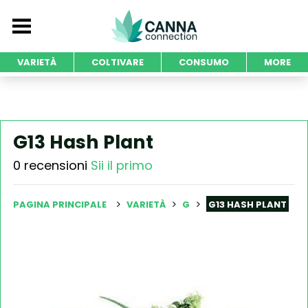
VARIETÀ
COLTIVARE
CONSUMO
MORE
G13 Hash Plant
0 recensioni
Sii il primo
PAGINA PRINCIPALE
VARIETÀ
G
G13 HASH PLANT