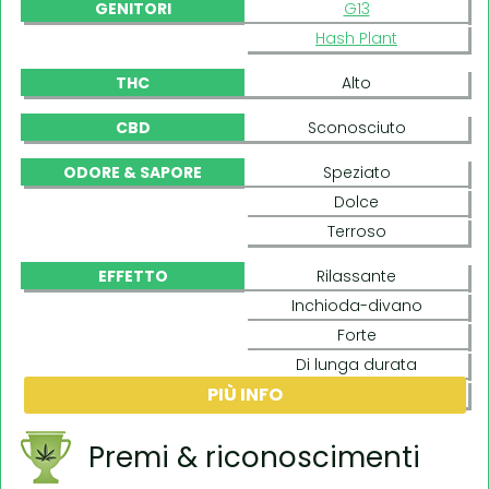
GENITORI
G13
Hash Plant
THC
Alto
CBD
Sconosciuto
ODORE & SAPORE
Speziato
Dolce
Terroso
EFFETTO
Rilassante
Inchioda-divano
Forte
Di lunga durata
PIÙ INFO
Body-buzz
Premi & riconoscimenti