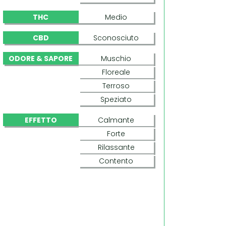
THC
Medio
CBD
Sconosciuto
ODORE & SAPORE
Muschio
Floreale
Terroso
Speziato
EFFETTO
Calmante
Forte
Rilassante
Contento
G13 X SKUNK REGOLARE