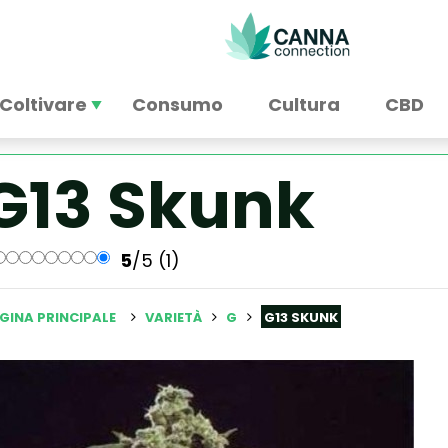
Coltivare
Consumo
Cultura
CBD
G13 Skunk
5
/5 (1)
GINA PRINCIPALE
VARIETÀ
G
G13 SKUNK