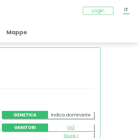
IT
Login
Mappe
GENETICA
Indica dominante
GENITORI
G13
Skunk 1