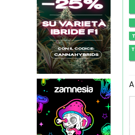
T
T
A