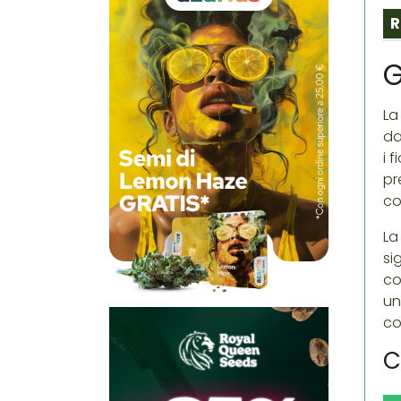
R
G
La
da
i 
pr
co
La
si
co
un
co
C