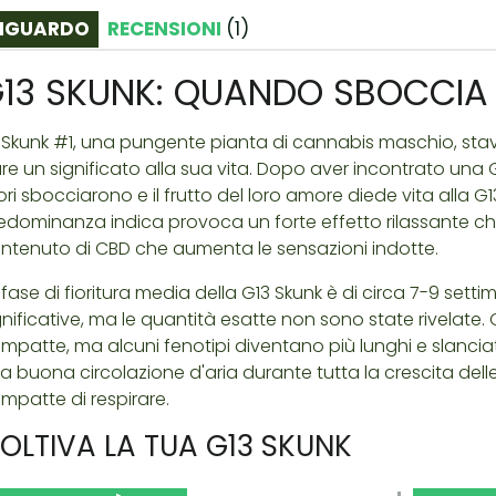
IGUARDO
RECENSIONI
(
1
)
13 SKUNK: QUANDO SBOCCIA 
 Skunk #1, una pungente pianta di cannabis maschio, st
re un significato alla sua vita. Dopo aver incontrato una 
fiori sbocciarono e il frutto del loro amore diede vita alla 
edominanza indica provoca un forte effetto rilassante ch
ntenuto di CBD che aumenta le sensazioni indotte.
 fase di fioritura media della G13 Skunk è di circa 7-9 set
gnificative, ma le quantità esatte non sono state rivelate
mpatte, ma alcuni fenotipi diventano più lunghi e slanciati
a buona circolazione d'aria durante tutta la crescita delle
mpatte di respirare.
OLTIVA LA TUA G13 SKUNK