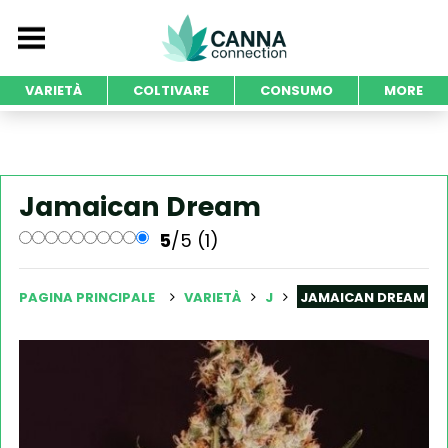
VARIETÀ
COLTIVARE
CONSUMO
MORE
Jamaican Dream
5
/5 (1)
PAGINA PRINCIPALE
VARIETÀ
J
JAMAICAN DREAM