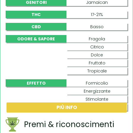
GENITORI
Jamaican
THC
17-21%
CBD
Basso
ODORE & SAPORE
Fragola
Citrico
Dolce
Fruttato
Tropicale
EFFETTO
Formicolio
Energizzante
Stimolante
PIÙ INFO
Motivato
Premi & riconoscimenti