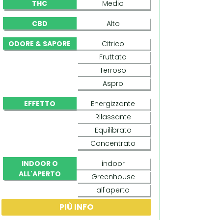
THC
Medio
CBD
Alto
ODORE & SAPORE
Citrico
Fruttato
Terroso
Aspro
EFFETTO
Energizzante
Rilassante
Equilibrato
Concentrato
INDOOR O
indoor
ALL'APERTO
Greenhouse
all'aperto
PIÙ INFO