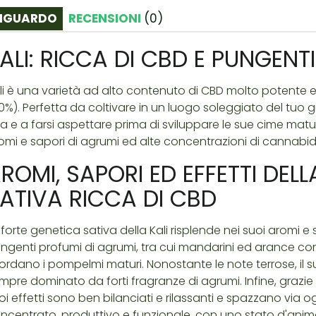
IGUARDO
RECENSIONI
(
0
)
ALI: RICCA DI CBD E PUNGEN
li è una varietà ad alto contenuto di CBD molto potente 
0%). Perfetta da coltivare in un luogo soleggiato del tuo g
ta e a farsi aspettare prima di sviluppare le sue cime matu
omi e sapori di agrumi ed alte concentrazioni di cannabid
ROMI, SAPORI ED EFFETTI DELL
ATIVA RICCA DI CBD
 forte genetica sativa della Kali risplende nei suoi aromi 
ngenti profumi di agrumi, tra cui mandarini ed arance c
cordano i pompelmi maturi. Nonostante le note terrose, il 
mpre dominato da forti fragranze di agrumi. Infine, grazie a
oi effetti sono ben bilanciati e rilassanti e spazzano via
ncentrato, produttivo e funzionale, con uno stato d'anim