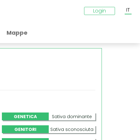
IT
Login
Mappe
GENETICA
Sativa dominante
GENITORI
Sativa sconosciuta