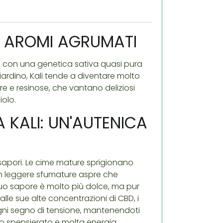
TI AROMI AGRUMATI
e con una genetica sativa quasi pura
iardino, Kali tende a diventare molto
re e resinose, che vantano deliziosi
iolo.
A KALI: UN'AUTENICA
e sapori. Le cime mature sprigionano
on leggere sfumature aspre che
suo sapore è molto più dolce, ma pur
lle sue alte concentrazioni di CBD, i
 ogni segno di tensione, mantenendoti
o spensierato e molta energia.