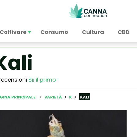
Coltivare
Consumo
Cultura
CBD
Kali
recensioni
Sii il primo
GINA PRINCIPALE
VARIETÀ
K
KALI