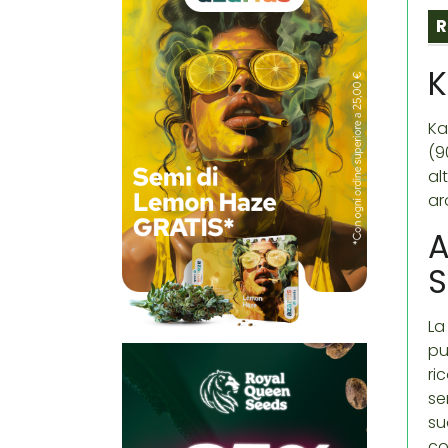
R
K
Ka
(9
al
ar
A
S
La
pu
ri
se
su
co