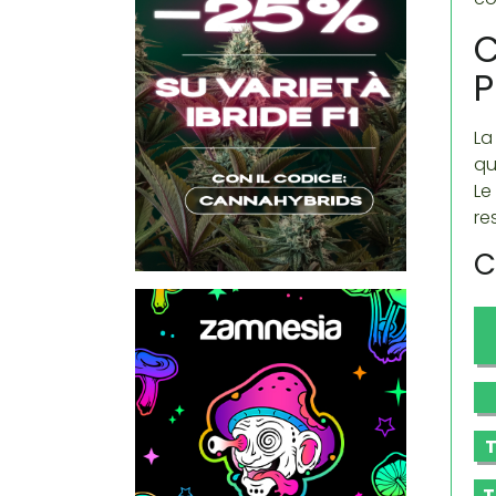
C
P
La
qu
Le
re
C
T
T