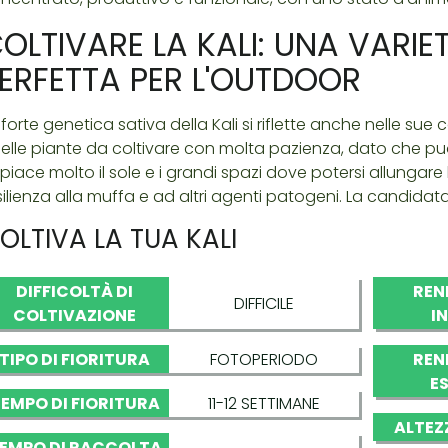
OLTIVARE LA KALI: UNA VARI
ERFETTA PER L'OUTDOOR
 forte genetica sativa della Kali si riflette anche nelle sue c
elle piante da coltivare con molta pazienza, dato che può 
 piace molto il sole e i grandi spazi dove potersi allunga
silienza alla muffa e ad altri agenti patogeni. La candidata
OLTIVA LA TUA KALI
DIFFICOLTÀ DI
REN
DIFFICILE
COLTIVAZIONE
I
TIPO DI FIORITURA
FOTOPERIODO
REN
E
EMPO DI FIORITURA
11-12 SETTIMANE
ALTEZ
EMPO DI RACCOLTA