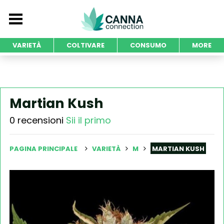
VARIETÀ
COLTIVARE
CONSUMO
MORE
Martian Kush
0 recensioni
Sii il primo
PAGINA PRINCIPALE
VARIETÀ
M
MARTIAN KUSH