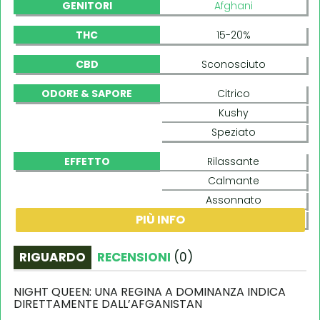
GENITORI
Afghani
THC
15-20%
CBD
Sconosciuto
ODORE & SAPORE
Citrico
Kushy
Speziato
EFFETTO
Rilassante
Calmante
Assonnato
PIÙ INFO
Contento
RIGUARDO
RECENSIONI
(
0
)
NIGHT QUEEN: UNA REGINA A DOMINANZA INDICA
DIRETTAMENTE DALL’AFGANISTAN