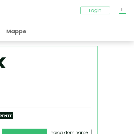
IT
Login
Mappe
k
RENTE
Indica dominante