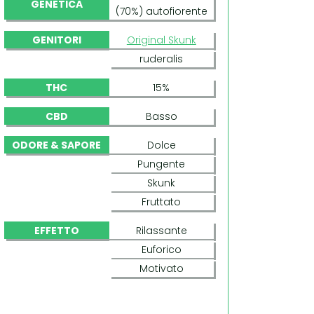
GENETICA
(70%) autofiorente
GENITORI
Original Skunk
ruderalis
THC
15%
CBD
Basso
ODORE & SAPORE
Dolce
Pungente
Skunk
Fruttato
EFFETTO
Rilassante
Euforico
Motivato