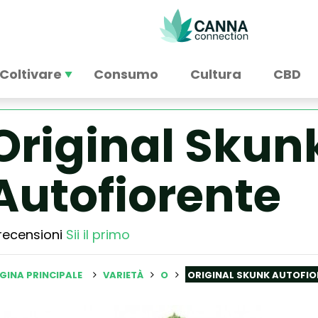
Coltivare
Consumo
Cultura
CBD
Original Skun
Autofiorente
recensioni
Sii il primo
GINA PRINCIPALE
VARIETÀ
O
ORIGINAL SKUNK AUTOFIO