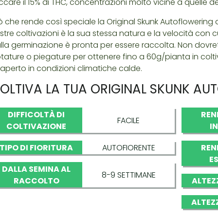
ccare il 15% di THC, concentrazioni molto vicine a quelle d
ò che rende così speciale la Original Skunk Autoflowering al
stre coltivazioni è la sua stessa natura e la velocità con
lla germinazione è pronta per essere raccolta. Non dovrete
tature o piegature per ottenere fino a 60g/pianta in colti
l'aperto in condizioni climatiche calde.
OLTIVA LA TUA ORIGINAL SKUNK AU
DIFFICOLTÀ DI
REN
FACILE
COLTIVAZIONE
I
TIPO DI FIORITURA
AUTOFIORENTE
REN
E
DALLA SEMINA AL
8-9 SETTIMANE
RACCOLTO
ALTEZ
ALTEZ