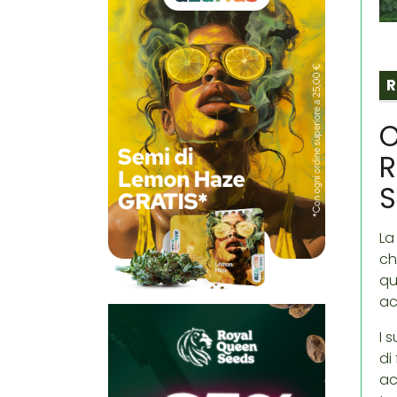
R
O
R
La
ch
qu
ac
I 
di
ac