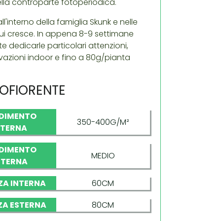
ella controparte fotoperiodica.
l'interno della famiglia Skunk e nelle
 cui cresce. In appena 8-9 settimane
 dedicarle particolari attenzioni,
vazioni indoor e fino a 80g/pianta
TOFIORENTE
DIMENTO
350-400G/M²
NTERNA
DIMENTO
MEDIO
STERNA
ZA INTERNA
60CM
ZA ESTERNA
80CM