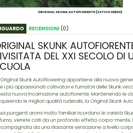
ORIGINAL SKUNK AUTOFIORENTE (ZATIVO SEEDS)
IGUARDO
RECENSIONI
(
0
)
RIGINAL SKUNK AUTOFIORENTE
IVISITATA DEL XXI SECOLO DI
SCUOLA
 Original Skunk Autoflowering appartiene alla nuova genera
e i più appassionati coltivatori e fumatori delle Skunk v
esta nuova incarnazione autofiorente. Mantenendo le cla
quisendo le migliori qualità ruderalis, la Original Skunk Aut
suoi pungenti aromi molto familiari ricordano le varietà S
 fumo, verrete colti da un profondo effetto corpo-mente. L
compagnata da una rilassante sensazione a livello corp