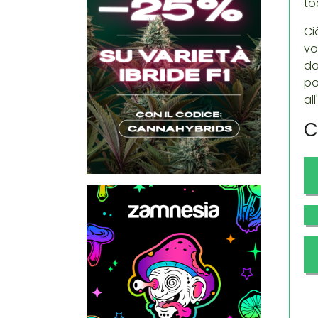
to
Ci
vo
da
po
al
C