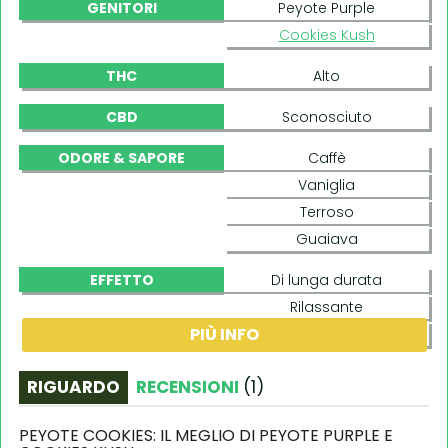
GENITORI
Peyote Purple
Cookies Kush
THC
Alto
CBD
Sconosciuto
ODORE & SAPORE
Caffè
Vaniglia
Terroso
Guaiava
EFFETTO
Di lunga durata
Rilassante
PIÙ INFO
Body-buzz
RIGUARDO
RECENSIONI
(
1
)
PEYOTE COOKIES: IL MEGLIO DI PEYOTE PURPLE E