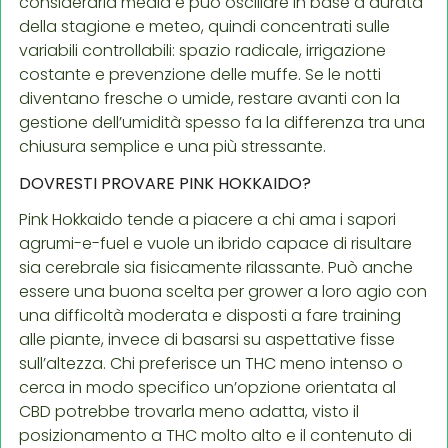
considerarla media e può oscillare in base a durata
della stagione e meteo, quindi concentrati sulle
variabili controllabili: spazio radicale, irrigazione
costante e prevenzione delle muffe. Se le notti
diventano fresche o umide, restare avanti con la
gestione dell’umidità spesso fa la differenza tra una
chiusura semplice e una più stressante.
DOVRESTI PROVARE PINK HOKKAIDO?
Pink Hokkaido tende a piacere a chi ama i sapori
agrumi-e-fuel e vuole un ibrido capace di risultare
sia cerebrale sia fisicamente rilassante. Può anche
essere una buona scelta per grower a loro agio con
una difficoltà moderata e disposti a fare training
alle piante, invece di basarsi su aspettative fisse
sull’altezza. Chi preferisce un THC meno intenso o
cerca in modo specifico un’opzione orientata al
CBD potrebbe trovarla meno adatta, visto il
posizionamento a THC molto alto e il contenuto di