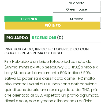
all'aperto
Greenhouse
TERPENES
Mircene
PIÙ INFO
Limonene
RIGUARDO
RECENSIONI
(
0
)
PINK HOKKAIDO, IBRIDO FOTOPERIODICO CON
CARATTERE AGRUMATO-DIESEL
Pink Hokkaido è un ibrido fotoperiodico nato da
(Animal mints bx1 #3 x Seedjunky OG #32) x Nicole x
Larry S1, con un bilanciamento 50% indica / 50%
sativa. La potenza è classificata come THC molto
alto, mentre i valori di CBD non sono noti: conviene
quindi considerarla una strain guidata dal THC, più
che orientata al CBD. Aspettati un profilo agrumato,
diesel e sour, con myrcene e limonene a definire