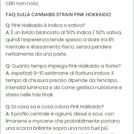
CBD non noto.
FAQ SULLA CANNABIS STRAIN PINK HOKKAIDO:
Q:
Pink Hokkaido è indica o sativa?
A:
È un ibrido bilanciato al 50% indica / 50% sativa,
quindi l’esperienza tende spesso a stare tra lift
mentale e rilassamento fisico, senza pendere
nettamente da una parte.
Q:
Quanto tempo impiega Pink Hokkaido a fiorire?
A:
Aspettati 9–10 settimane di fioritura indoor; il
tempo di chiusura preciso dipende da fenotipo,
intensità luminosa e da come gestisci nutrizione e
stress nelle fasi finali.
Q:
Di cosa sa e cosa odora Pink Hokkaido?
A:
Il profilo centrale è agrumi, diesel e sour, con
limonene e myrcene che probabilmente portano
una scorza brillante sopra una nota fuel più