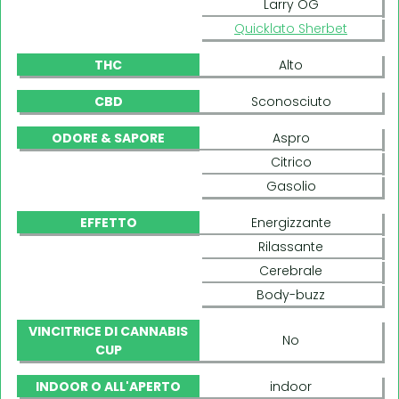
Larry OG
Quicklato Sherbet
THC
Alto
CBD
Sconosciuto
ODORE & SAPORE
Aspro
Citrico
Gasolio
EFFETTO
Energizzante
Rilassante
Cerebrale
Body-buzz
VINCITRICE DI CANNABIS
No
CUP
INDOOR O ALL'APERTO
indoor