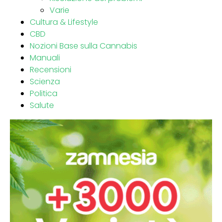
Varie
Cultura & Lifestyle
CBD
Nozioni Base sulla Cannabis
Manuali
Recensioni
Scienza
Politica
Salute