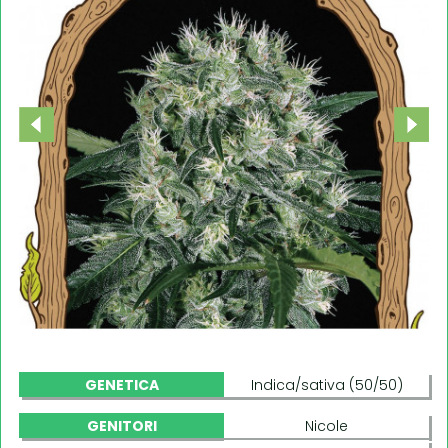
GENETICA
Indica/sativa (50/50)
GENITORI
Nicole