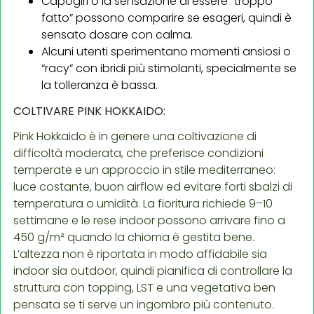
Capogiri o la sensazione di essere “troppo
fatto” possono comparire se esageri, quindi è
sensato dosare con calma.
Alcuni utenti sperimentano momenti ansiosi o
“racy” con ibridi più stimolanti, specialmente se
la tolleranza è bassa.
COLTIVARE PINK HOKKAIDO:
Pink Hokkaido è in genere una coltivazione di
difficoltà moderata, che preferisce condizioni
temperate e un approccio in stile mediterraneo:
luce costante, buon airflow ed evitare forti sbalzi di
temperatura o umidità. La fioritura richiede 9–10
settimane e le rese indoor possono arrivare fino a
450 g/m² quando la chioma è gestita bene.
L’altezza non è riportata in modo affidabile sia
indoor sia outdoor, quindi pianifica di controllare la
struttura con topping, LST e una vegetativa ben
pensata se ti serve un ingombro più contenuto.