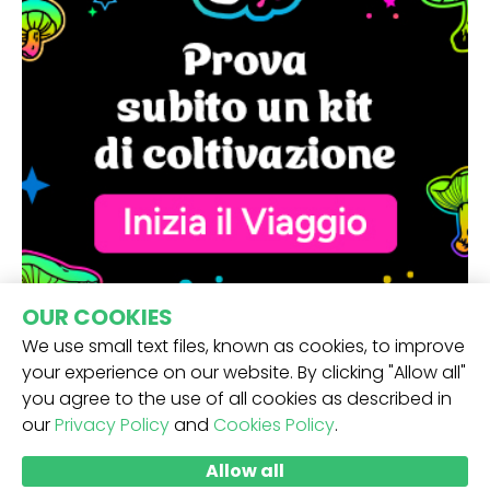
OUR COOKIES
We use small text files, known as cookies, to improve
your experience on our website. By clicking "Allow all"
you agree to the use of all cookies as described in
our
Privacy Policy
and
Cookies Policy
.
RICEVI LA NOSTRA NEWSLETTER -
Allow all