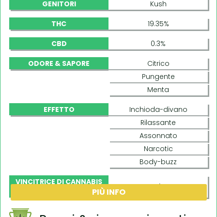
GENITORI
Kush
THC
19.35%
CBD
0.3%
ODORE & SAPORE
Citrico
Pungente
Menta
EFFETTO
Inchioda-divano
Rilassante
Assonnato
Narcotic
Body-buzz
VINCITRICE DI CANNABIS
Sì
PIÙ INFO
CUP