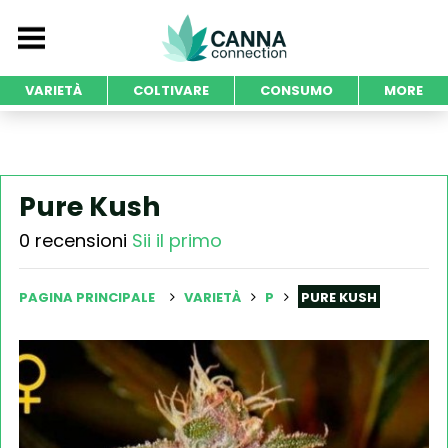
VARIETÀ
COLTIVARE
CONSUMO
MORE
Pure Kush
0 recensioni
Sii il primo
PAGINA PRINCIPALE
VARIETÀ
P
PURE KUSH