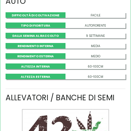
AUTO
DIFFICOLTÀ DI COLTIVAZIONE
FACILE
TIPO DI FIORITURA
AUTOFIORENTE
DALLA SEMINA AL RACCOLTO
9 SETTIMANE
RENDIMENTO INTERNA
MEDIA
RENDIMENTO ESTERNA
MEDIO
ALTEZZA INTERNA
60-100CM
ALTEZZA ESTERNA
60-100CM
ALLEVATORI / BANCHE DI SEMI