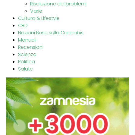
Risoluzione dei problemi
Varie
Cultura & Lifestyle
CBD
Nozioni Base sulla Cannabis
Manuali
Recensioni
Scienza
Politica
Salute