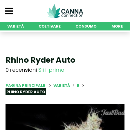
VARIETÀ
COLTIVARE
CONSUMO
MORE
Rhino Ryder Auto
0 recensioni
Sii il primo
PAGINA PRINCIPALE
VARIETÀ
R
RHINO RYDER AUTO