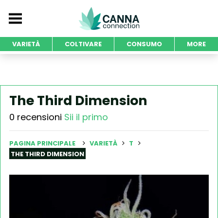
VARIETÀ
COLTIVARE
CONSUMO
MORE
The Third Dimension
0 recensioni
Sii il primo
PAGINA PRINCIPALE
VARIETÀ
T
THE THIRD DIMENSION