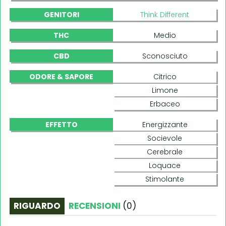
GENITORI
Think Different
THC
Medio
CBD
Sconosciuto
ODORE & SAPORE
Citrico
Limone
Erbaceo
EFFETTO
Energizzante
Socievole
Cerebrale
Loquace
Stimolante
RIGUARDO
RECENSIONI
(
0
)