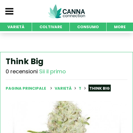
VARIETÀ
COLTIVARE
CONSUMO
MORE
Think Big
0 recensioni
Sii il primo
PAGINA PRINCIPALE
VARIETÀ
T
THINK BIG