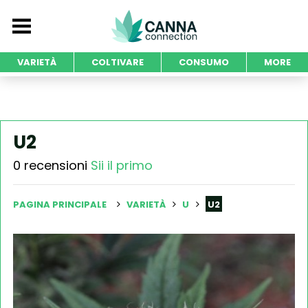
VARIETÀ
COLTIVARE
CONSUMO
MORE
U2
0 recensioni
Sii il primo
PAGINA PRINCIPALE
VARIETÀ
U
U2