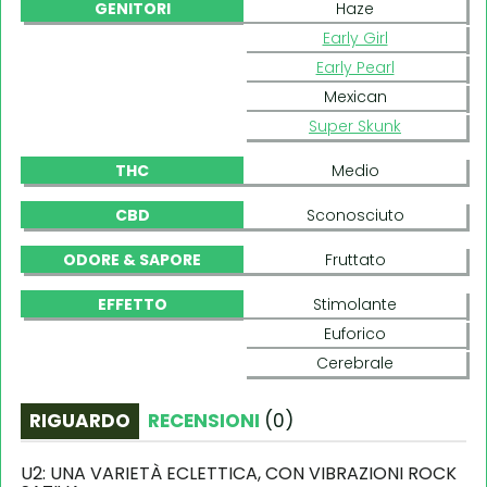
GENITORI
Haze
Early Girl
Early Pearl
Mexican
Super Skunk
THC
Medio
CBD
Sconosciuto
ODORE & SAPORE
Fruttato
EFFETTO
Stimolante
Euforico
Cerebrale
RIGUARDO
RECENSIONI
(
0
)
U2: UNA VARIETÀ ECLETTICA, CON VIBRAZIONI ROCK