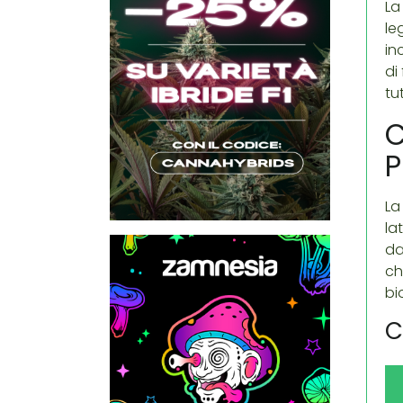
La
le
in
di
tu
C
P
La
la
da
ch
bi
C