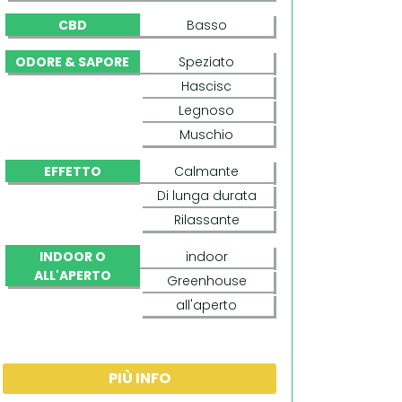
CBD
Basso
ODORE & SAPORE
Speziato
Hascisc
Legnoso
Muschio
EFFETTO
Calmante
Di lunga durata
Rilassante
INDOOR O
indoor
ALL'APERTO
Greenhouse
all'aperto
PIÙ INFO
WHITE DWARF (BUDDHA SEEDS)