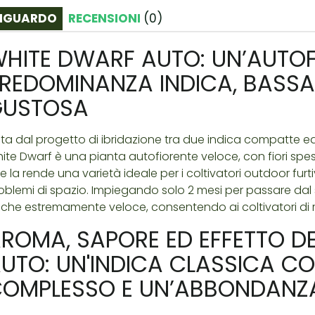
IGUARDO
RECENSIONI
(
0
)
HITE DWARF AUTO: UN’AUTOF
REDOMINANZA INDICA, BASSA,
GUSTOSA
ta dal progetto di ibridazione tra due indica compatte ed 
ite Dwarf è una pianta autofiorente veloce, con fiori spess
e la rende una varietà ideale per i coltivatori outdoor furti
oblemi di spazio. Impiegando solo 2 mesi per passare dal 
che estremamente veloce, consentendo ai coltivatori di ra
ROMA, SAPORE ED EFFETTO D
UTO: UN'INDICA CLASSICA C
OMPLESSO E UN’ABBONDANZA