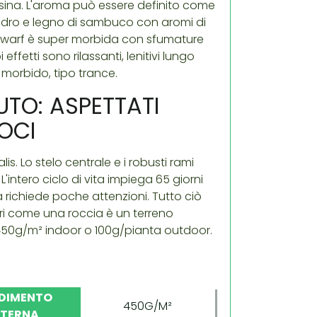
sina. L'aroma può essere definito come
edro e legno di sambuco con aromi di
 Dwarf è super morbida con sfumature
effetti sono rilassanti, lenitivi lungo
 morbido, tipo trance.
TO: ASPETTATI
OCI
s. Lo stelo centrale e i robusti rami
L'intero ciclo di vita impiega 65 giorni
 richiede poche attenzioni. Tutto ciò
uri come una roccia è un terreno
a 450g/m² indoor o 100g/pianta outdoor.
DIMENTO
450G/M²
NTERNA