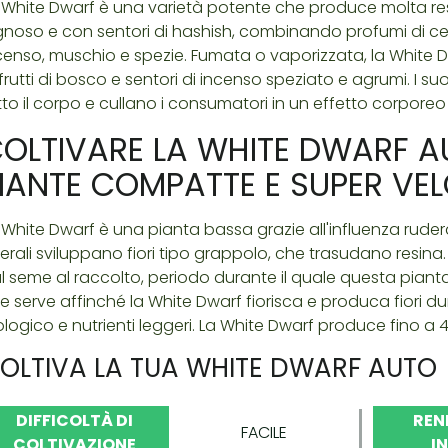
 White Dwarf è una varietà potente che produce molta re
gnoso e con sentori di hashish, combinando profumi di c
censo, muschio e spezie. Fumata o vaporizzata, la White
 frutti di bosco e sentori di incenso speziato e agrumi. I suoi 
tto il corpo e cullano i consumatori in un effetto corporeo
OLTIVARE LA WHITE DWARF AU
IANTE COMPATTE E SUPER VEL
 White Dwarf è una pianta bassa grazie all'influenza ruderali
terali sviluppano fiori tipo grappolo, che trasudano resina. 
l seme al raccolto, periodo durante il quale questa pianta
e serve affinché la White Dwarf fiorisca e produca fiori d
ologico e nutrienti leggeri. La White Dwarf produce fino 
OLTIVA LA TUA WHITE DWARF AUTO
DIFFICOLTÀ DI
REN
FACILE
COLTIVAZIONE
I