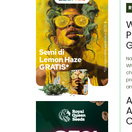
R
W
P
Na
Wh
ch
pr
an
A
A
C