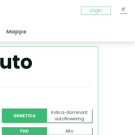
IT
Login
Mappe
uto
Indica-dominant
GENETICA
autoflowering
THC
Alto