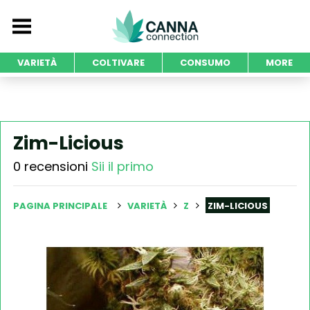
VARIETÀ
COLTIVARE
CONSUMO
MORE
Zim-Licious
0 recensioni
Sii il primo
PAGINA PRINCIPALE
VARIETÀ
Z
ZIM-LICIOUS