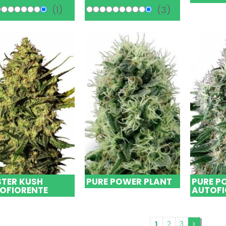
(1)
(3)
TER KUSH
PURE POWER PLANT
PURE P
OFIORENTE
AUTOFI
1
2
3