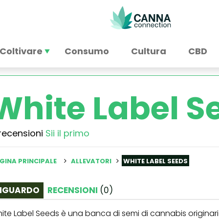
Coltivare
Consumo
Cultura
CBD
White Label S
recensioni
Sii il primo
GINA PRINCIPALE
ALLEVATORI
WHITE LABEL SEEDS
IGUARDO
RECENSIONI
(
0
)
ite Label Seeds
è una banca di semi di cannabis originari