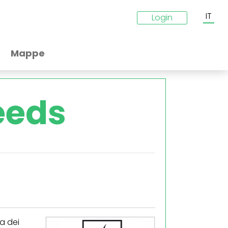
IT
Login
Mappe
eeds
a dei