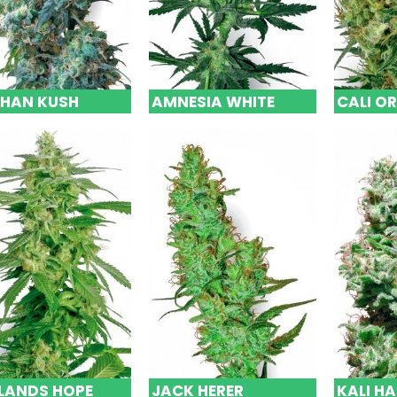
HAN KUSH
AMNESIA WHITE
CALI O
LANDS HOPE
JACK HERER
KALI HA