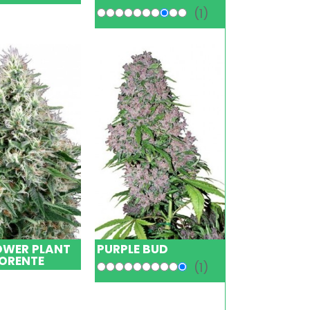
(1)
OWER PLANT
PURPLE BUD
ORENTE
(1)