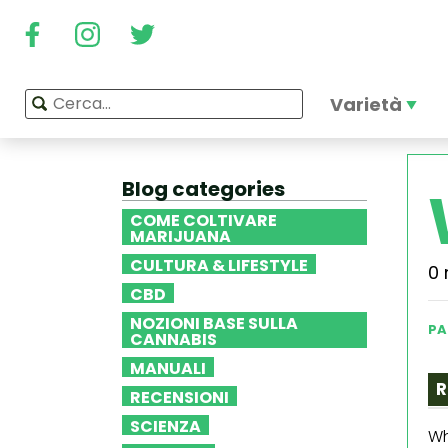
Varietà
Blog categories
COME COLTIVARE
MARIJUANA
CULTURA & LIFESTYLE
0 
CBD
NOZIONI BASE SULLA
PA
CANNABIS
MANUALI
R
RECENSIONI
SCIENZA
Wh