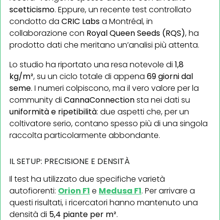
scetticismo
. Eppure, un recente test controllato
condotto da
CRIC Labs
a Montréal, in
collaborazione con
Royal Queen
Seeds
(RQS)
, ha
prodotto dati che meritano un’analisi più attenta.
Lo studio ha riportato una resa notevole di
1,8
kg/m²
, su un ciclo totale di appena
69 giorni dal
seme
. I numeri colpiscono, ma il vero valore per la
community di
CannaConnection
sta nei dati su
uniformità e ripetibilità
: due aspetti che, per un
coltivatore serio, contano spesso più di una singola
raccolta particolarmente abbondante.
IL SETUP: PRECISIONE E DENSITÀ
Il test ha utilizzato due specifiche varietà
autofiorenti:
Orion F1
e
Medusa F1
. Per arrivare a
questi risultati, i ricercatori hanno mantenuto una
densità di
5,4 piante per m²
.