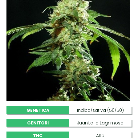
GENETICA
Indica/sativa (50/50)
GENITORI
Juanita la Lagrimosa
THC
Alto