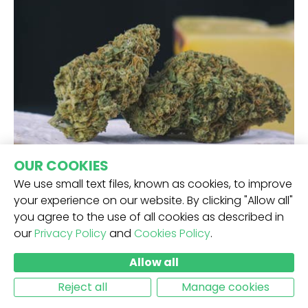
CLASSIFICHE TOP 10
OUR COOKIES
Top 10 Cheese
We use small text files, known as cookies, to improve
your experience on our website. By clicking "Allow all"
AUG 6-2026
you agree to the use of all cookies as described in
our
Privacy Policy
and
Cookies Policy
.
Allow all
Reject all
Manage cookies