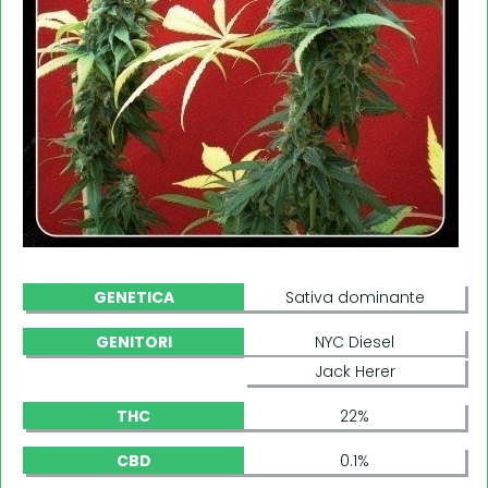
GENETICA
Sativa dominante
GENITORI
NYC Diesel
Jack Herer
THC
22%
CBD
0.1%