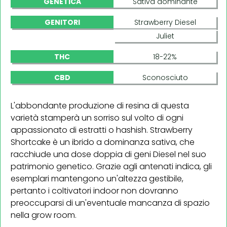
GENETICA
Sativa dominante
GENITORI
Strawberry Diesel
Juliet
THC
18-22%
CBD
Sconosciuto
L'abbondante produzione di resina di questa
varietà stamperà un sorriso sul volto di ogni
appassionato di estratti o hashish. Strawberry
Shortcake è un ibrido a dominanza sativa, che
racchiude una dose doppia di geni Diesel nel suo
patrimonio genetico. Grazie agli antenati indica, gli
esemplari mantengono un'altezza gestibile,
pertanto i coltivatori indoor non dovranno
preoccuparsi di un'eventuale mancanza di spazio
nella grow room.