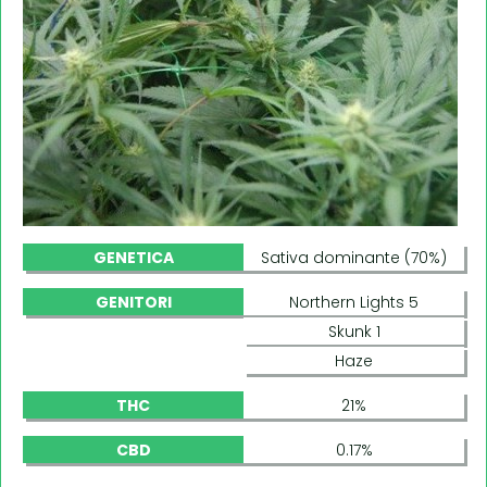
GENETICA
Sativa dominante (70%)
GENITORI
Northern Lights 5
Skunk 1
Haze
THC
21%
CBD
0.17%