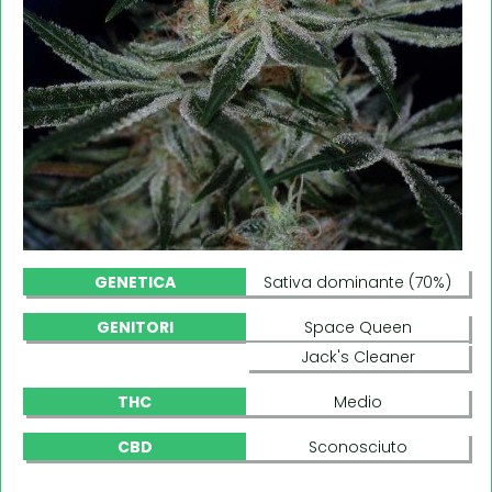
GENETICA
Sativa dominante (70%)
GENITORI
Space Queen
Jack's Cleaner
THC
Medio
CBD
Sconosciuto