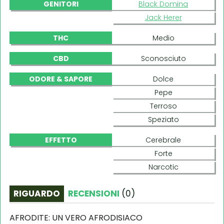
GENITORI
Black Domina
Jack Herer
THC
Medio
CBD
Sconosciuto
ODORE & SAPORE
Dolce
Pepe
Terroso
Speziato
EFFETTO
Cerebrale
Forte
Narcotic
RIGUARDO
RECENSIONI
(
0
)
AFRODITE: UN VERO AFRODISIACO