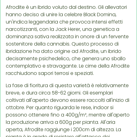
Afrodite è un ibrido voluto dal destino. Gli allevatori
hanno deciso di unire la celebre Black Domina,
un'indica leggendaria che provoca intensi effetti
narcotizzanti, con la Jack Herer, una genetica a
dominanza sativa realizzata in onore di un fervente
sostenitore della cannabis. Questo processo di
ibridazione ha dato origine ad Afrodite, un ibrido
decisamente psichedelico, che genera uno sballo
contemplativo e stravagante. Le cime della Afrodite
racchiudono sapori terrosi e speziati.
La fase di fioritura di questa varietà è relativamente
breve, e dura circa 58-62 giorni. Gli esemplari
coltivati all'aperto devono essere raccolti all'inizio di
ottobre. Per quanto riguarda le rese, indoor si
possono ottenere fino a 400g/m², mentre all'aperto
la produzione arriva a 600g per pianta. All'aria
aperta, Afrodite raggiunge i 200cm di altezza. La
pianta è in grado di resistere all'attacco dei