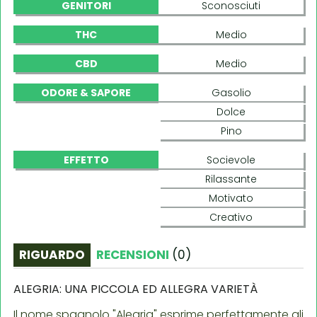
GENITORI
Sconosciuti
THC
Medio
CBD
Medio
ODORE & SAPORE
Gasolio
Dolce
Pino
EFFETTO
Socievole
Rilassante
Motivato
Creativo
RIGUARDO
RECENSIONI
(
0
)
ALEGRIA: UNA PICCOLA ED ALLEGRA VARIETÀ
Il nome spagnolo "Alegria" esprime perfettamente gli