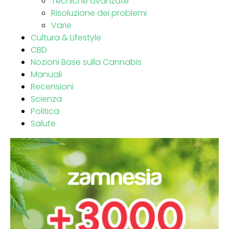
Tecniche avanzate
Risoluzione dei problemi
Varie
Cultura & Lifestyle
CBD
Nozioni Base sulla Cannabis
Manuali
Recensioni
Scienza
Politica
Salute