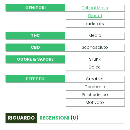
GENITORI
Critical Mass
Skunk 1
ruderalis
THC
Medio
CBD
Sconosciuto
ODORE & SAPORE
Skunk
Dolce
EFFETTO
Creativo
Cerebrale
Psichedelico
Motivato
RIGUARDO
RECENSIONI
(
0
)