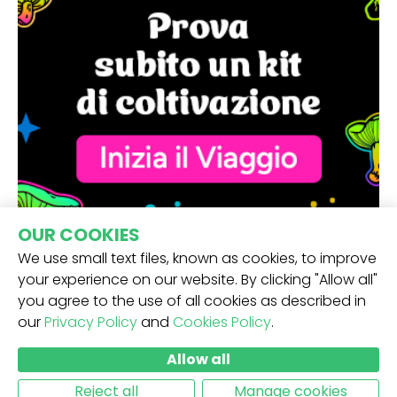
OUR COOKIES
We use small text files, known as cookies, to improve
your experience on our website. By clicking "Allow all"
you agree to the use of all cookies as described in
our
Privacy Policy
and
Cookies Policy
.
RICEVI LA NOSTRA NEWSLETTER -
Allow all
INVIO
Reject all
Manage cookies