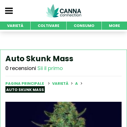
VARIETÀ
COLTIVARE
CONSUMO
MORE
Auto Skunk Mass
0 recensioni
Sii il primo
PAGINA PRINCIPALE
VARIETÀ
A
AUTO SKUNK MASS