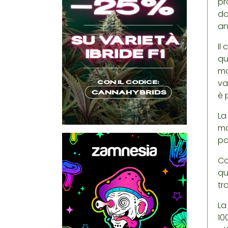
pr
da
an
Il
qu
mo
va
è 
La
ma
pa
Co
qu
tr
La
10