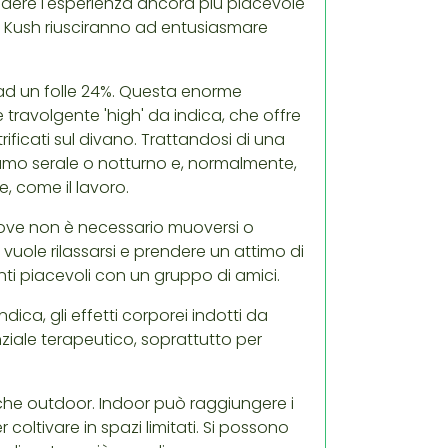
rendere l'esperienza ancora più piacevole
zz Kush riusciranno ad entusiasmare
va ad un folle 24%. Questa enorme
ravolgente 'high' da indica, che offre
ificati sul divano. Trattandosi di una
nsumo serale o notturno e, normalmente,
e, come il lavoro.
 dove non è necessario muoversi o
vuole rilassarsi e prendere un attimo di
i piacevoli con un gruppo di amici.
dica, gli effetti corporei indotti da
iale terapeutico, soprattutto per
 che outdoor. Indoor può raggiungere i
 coltivare in spazi limitati. Si possono