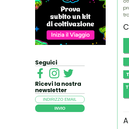
ot
pr
tra
C
Seguici
T
Ricevi la nostra
T
newsletter
INVIO
A