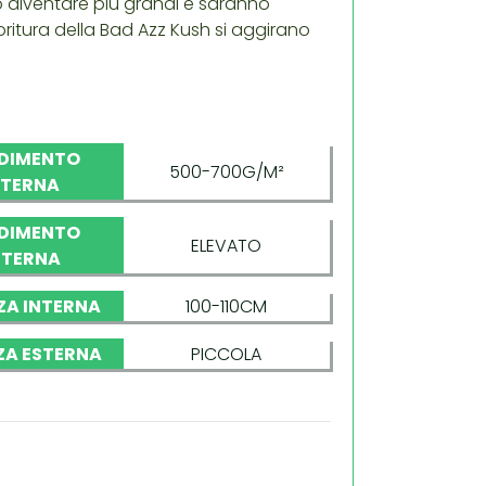
o diventare più grandi e saranno
oritura della Bad Azz Kush si aggirano
DIMENTO
500-700G/M²
NTERNA
DIMENTO
ELEVATO
STERNA
ZA INTERNA
100-110CM
ZA ESTERNA
PICCOLA