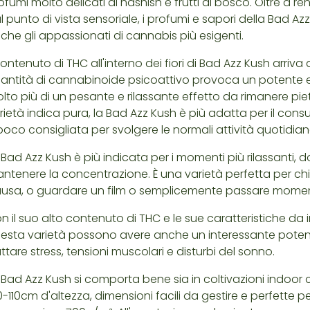
ofumi molto delicati di hashish e frutti di bosco. Oltre a 
l punto di vista sensoriale, i profumi e sapori della Bad A
che gli appassionati di cannabis più esigenti.
 contenuto di THC all'interno dei fiori di Bad Azz Kush arri
antità di cannabinoide psicoattivo provoca un potente e t
lto più di un pesante e rilassante effetto da rimanere pietr
rietà indica pura, la Bad Azz Kush è più adatta per il co
poco consigliata per svolgere le normali attività quotidian
 Bad Azz Kush è più indicata per i momenti più rilassanti,
ntenere la concentrazione. È una varietà perfetta per chi 
usa, o guardare un film o semplicemente passare moment
n il suo alto contenuto di THC e le sue caratteristiche da in
esta varietà possono avere anche un interessante potenz
attare stress, tensioni muscolari e disturbi del sonno.
 Bad Azz Kush si comporta bene sia in coltivazioni indoor
0-110cm d'altezza, dimensioni facili da gestire e perfette per