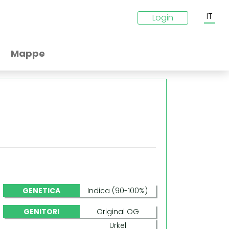
IT
Login
Mappe
GENETICA
Indica (90-100%)
GENITORI
Original OG
Urkel