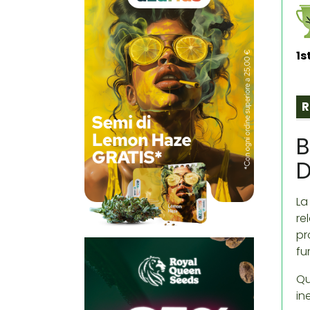
1s
R
B
D
La
re
pr
fu
Qu
in