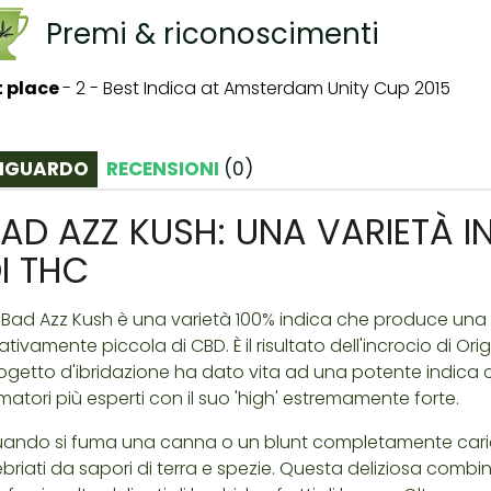
Premi & riconoscimenti
t place
-
2 - Best Indica at Amsterdam Unity Cup 2015
IGUARDO
RECENSIONI
(
0
)
AD AZZ KUSH: UNA VARIETÀ 
I THC
 Bad Azz Kush è una varietà 100% indica che produce una
lativamente piccola di CBD. È il risultato dell'incrocio di O
ogetto d'ibridazione ha dato vita ad una potente indica 
matori più esperti con il suo 'high' estremamente forte.
ando si fuma una canna o un blunt completamente carichi d
ebriati da sapori di terra e spezie. Questa deliziosa co