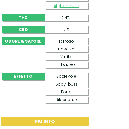
Afghan Kush
THC
24%
CBD
1.1%
ODORE & SAPORE
Terroso
Hascisc
Mirtillo
Erbaceo
EFFETTO
Socievole
Body-buzz
Forte
Rilassante
PIÙ INFO
BAD AZZ KUSH (BARNEY'S FARM)