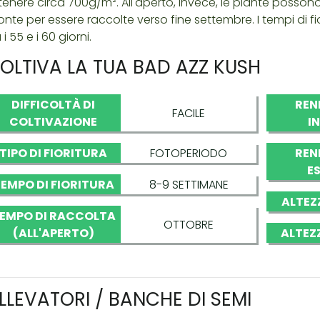
tenere circa 700g/m². All'aperto, invece, le piante posson
onte per essere raccolte verso fine settembre. I tempi di fi
 i 55 e i 60 giorni.
OLTIVA LA TUA BAD AZZ KUSH
DIFFICOLTÀ DI
REN
FACILE
COLTIVAZIONE
I
TIPO DI FIORITURA
FOTOPERIODO
REN
E
EMPO DI FIORITURA
8-9 SETTIMANE
ALTEZ
EMPO DI RACCOLTA
OTTOBRE
(ALL'APERTO)
ALTEZ
LLEVATORI / BANCHE DI SEMI