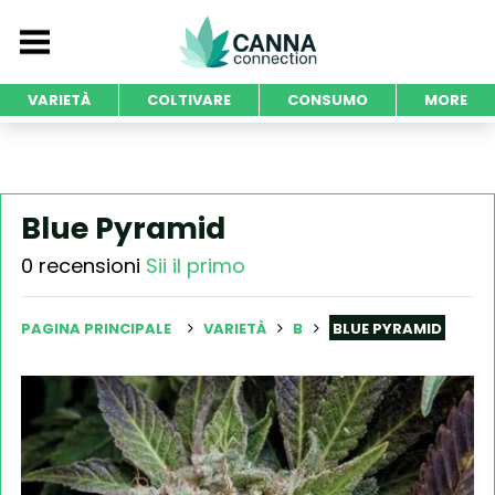
VARIETÀ
COLTIVARE
CONSUMO
MORE
Blue Pyramid
0 recensioni
Sii il primo
PAGINA PRINCIPALE
VARIETÀ
B
BLUE PYRAMID