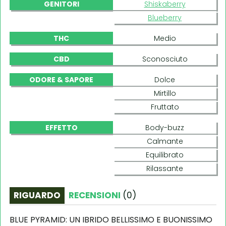
GENITORI
Shiskaberry
Blueberry
THC
Medio
CBD
Sconosciuto
ODORE & SAPORE
Dolce
Mirtillo
Fruttato
EFFETTO
Body-buzz
Calmante
Equilibrato
Rilassante
RIGUARDO
RECENSIONI
(
0
)
BLUE PYRAMID: UN IBRIDO BELLISSIMO E BUONISSIMO