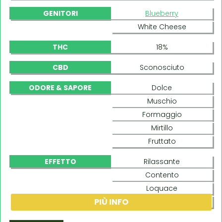
GENITORI
Blueberry
White Cheese
THC
18%
CBD
Sconosciuto
ODORE & SAPORE
Dolce
Muschio
Formaggio
Mirtillo
Fruttato
EFFETTO
Rilassante
Contento
Loquace
PIÙ INFO
Socievole