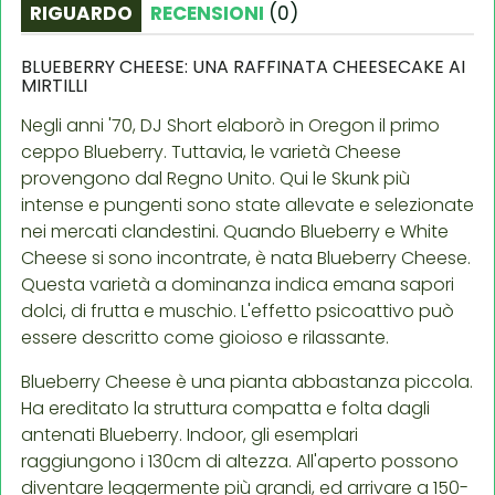
RIGUARDO
RECENSIONI
(
0
)
BLUEBERRY CHEESE: UNA RAFFINATA CHEESECAKE AI
MIRTILLI
Negli anni '70, DJ Short elaborò in Oregon il primo
ceppo Blueberry. Tuttavia, le varietà Cheese
provengono dal Regno Unito. Qui le Skunk più
intense e pungenti sono state allevate e selezionate
nei mercati clandestini. Quando Blueberry e White
Cheese si sono incontrate, è nata Blueberry Cheese.
Questa varietà a dominanza indica emana sapori
dolci, di frutta e muschio. L'effetto psicoattivo può
essere descritto come gioioso e rilassante.
Blueberry Cheese è una pianta abbastanza piccola.
Ha ereditato la struttura compatta e folta dagli
antenati Blueberry. Indoor, gli esemplari
raggiungono i 130cm di altezza. All'aperto possono
diventare leggermente più grandi, ed arrivare a 150-