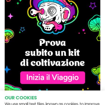
OUR COOKIES
We use small text files, known as cookies, to improve