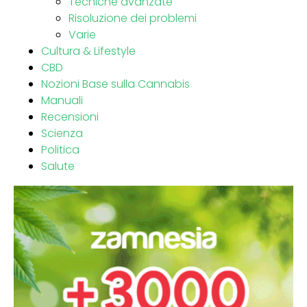
Tecniche avanzate
Risoluzione dei problemi
Varie
Cultura & Lifestyle
CBD
Nozioni Base sulla Cannabis
Manuali
Recensioni
Scienza
Politica
Salute