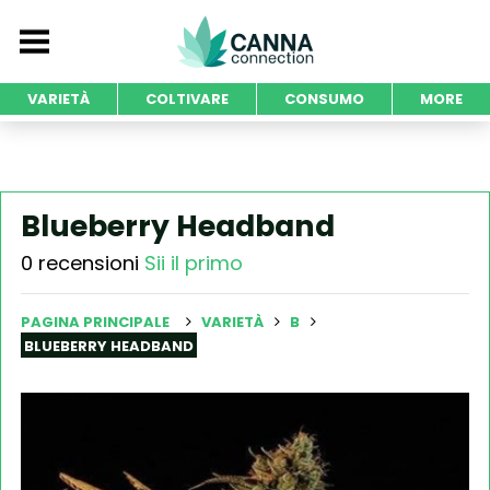
VARIETÀ
COLTIVARE
CONSUMO
MORE
Blueberry Headband
0 recensioni
Sii il primo
PAGINA PRINCIPALE
VARIETÀ
B
BLUEBERRY HEADBAND