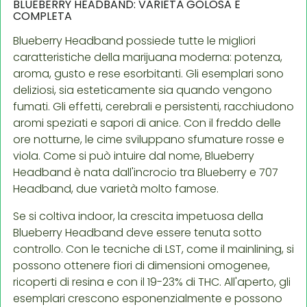
BLUEBERRY HEADBAND: VARIETÀ GOLOSA E
COMPLETA
Blueberry Headband possiede tutte le migliori
caratteristiche della marijuana moderna: potenza,
aroma, gusto e rese esorbitanti. Gli esemplari sono
deliziosi, sia esteticamente sia quando vengono
fumati. Gli effetti, cerebrali e persistenti, racchiudono
aromi speziati e sapori di anice. Con il freddo delle
ore notturne, le cime sviluppano sfumature rosse e
viola. Come si può intuire dal nome, Blueberry
Headband è nata dall'incrocio tra Blueberry e 707
Headband, due varietà molto famose.
Se si coltiva indoor, la crescita impetuosa della
Blueberry Headband deve essere tenuta sotto
controllo. Con le tecniche di LST, come il mainlining, si
possono ottenere fiori di dimensioni omogenee,
ricoperti di resina e con il 19-23% di THC. All'aperto, gli
esemplari crescono esponenzialmente e possono