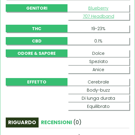
GENITORI
Blueberry
707 Headband
THC
19-23%
CBD
0.1%
ODORE & SAPORE
Dolce
Speziato
Anice
EFFETTO
Cerebrale
Body-buzz
Di lunga durata
Equilibrato
RIGUARDO
RECENSIONI
(
0
)