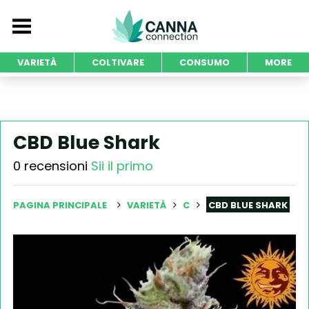
VARIETÀ
COLTIVARE
CONSUMO
MORE
CBD Blue Shark
0 recensioni
Sii il primo
PAGINA PRINCIPALE
VARIETÀ
C
CBD BLUE SHARK