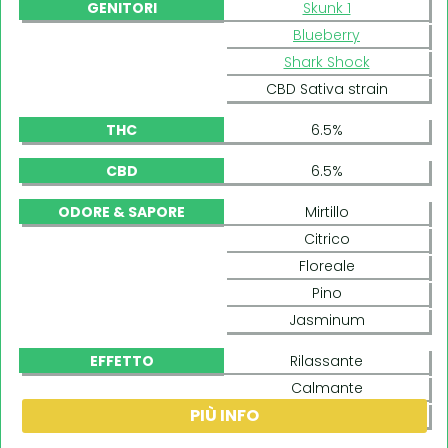
GENITORI
Skunk 1
Blueberry
Shark Shock
CBD Sativa strain
THC
6.5%
CBD
6.5%
ODORE & SAPORE
Mirtillo
Citrico
Floreale
Pino
Jasminum
EFFETTO
Rilassante
Calmante
PIÙ INFO
Contento