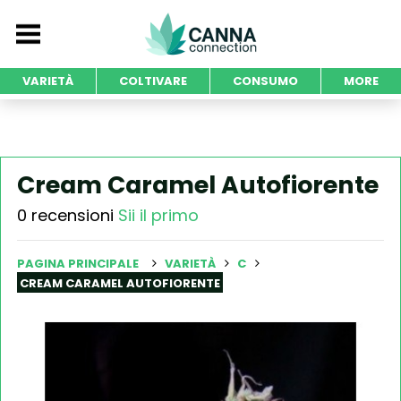
VARIETÀ
COLTIVARE
CONSUMO
MORE
Cream Caramel Autofiorente
0 recensioni
Sii il primo
PAGINA PRINCIPALE
VARIETÀ
C
CREAM CARAMEL AUTOFIORENTE