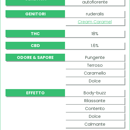
autofiorente
GENITORI
ruderalis
Cream Caramel
THC
18%
CBD
1.6%
ODORE & SAPORE
Pungente
Terroso
Caramello
Dolce
EFFETTO
Body-buzz
Rilassante
Contento
Dolce
Calmante