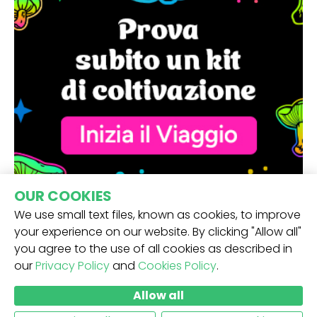
OUR COOKIES
We use small text files, known as cookies, to improve
your experience on our website. By clicking "Allow all"
you agree to the use of all cookies as described in
our
Privacy Policy
and
Cookies Policy
.
RICEVI LA NOSTRA NEWSLETTER -
Allow all
INVIO