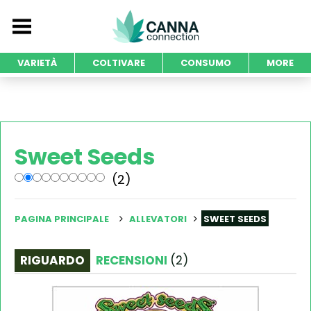
VARIETÀ
COLTIVARE
CONSUMO
MORE
Sweet Seeds
(2)
PAGINA PRINCIPALE
ALLEVATORI
SWEET SEEDS
RIGUARDO
RECENSIONI
(
2
)