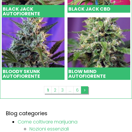
BLACK JACK
BLACK JACK CBD
AUTOFIORENTE
BLOODY SKUNK
BLOW MIND
AUTOFIORENTE
AUTOFIORENTE
1
2
3
...
6
Blog categories
Come coltivare marijuana
Nozioni essenziali