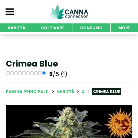
VARIETÀ
COLTIVARE
CONSUMO
MORE
Crimea Blue
5
/5 (1)
PAGINA PRINCIPALE
VARIETÀ
C
CRIMEA BLUE