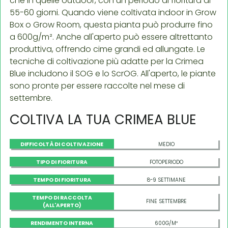
che in quelle outdoor, con un periodo di fioritura di
55-60 giorni. Quando viene coltivata indoor in Grow
Box o Grow Room, questa pianta può produrre fino
a 600g/m². Anche all'aperto può essere altrettanto
produttiva, offrendo cime grandi ed allungate. Le
tecniche di coltivazione più adatte per la Crimea
Blue includono il SOG e lo ScrOG. All'aperto, le piante
sono pronte per essere raccolte nel mese di
settembre.
COLTIVA LA TUA CRIMEA BLUE
DIFFICOLTÀ DI COLTIVAZIONE
MEDIO
TIPO DI FIORITURA
FOTOPERIODO
TEMPO DI FIORITURA
8-9 SETTIMANE
TEMPO DI RACCOLTA
FINE SETTEMBRE
(ALL'APERTO)
RENDIMENTO INTERNA
600G/M²