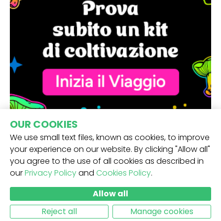
OUR COOKIES
We use small text files, known as cookies, to improve
your experience on our website. By clicking "Allow all"
you agree to the use of all cookies as described in
our
Privacy Policy
and
Cookies Policy
.
RICEVI LA NOSTRA NEWSLETTER -
Allow all
INVIO
Reject all
Manage cookies