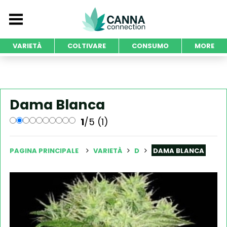
VARIETÀ
COLTIVARE
CONSUMO
MORE
Dama Blanca
1
/5 (1)
PAGINA PRINCIPALE
VARIETÀ
D
DAMA BLANCA