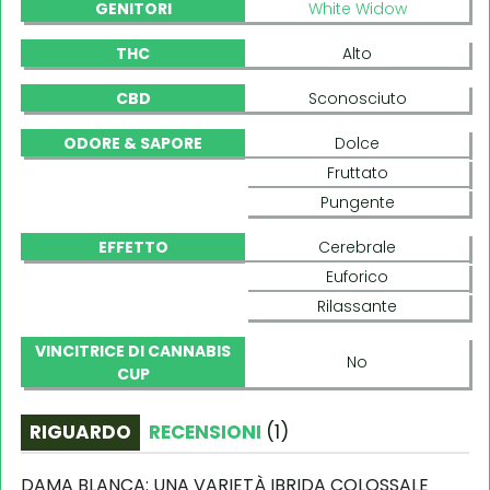
GENITORI
White Widow
THC
Alto
CBD
Sconosciuto
ODORE & SAPORE
Dolce
Fruttato
Pungente
EFFETTO
Cerebrale
Euforico
Rilassante
VINCITRICE DI CANNABIS
No
CUP
RIGUARDO
RECENSIONI
(
1
)
DAMA BLANCA: UNA VARIETÀ IBRIDA COLOSSALE