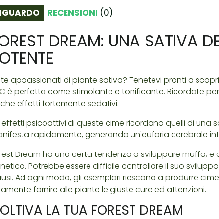
IGUARDO
RECENSIONI
(
0
)
OREST DREAM: UNA SATIVA D
OTENTE
ete appassionati di piante sativa? Tenetevi pronti a scopr
C è perfetta come stimolante e tonificante. Ricordate per
che effetti fortemente sedativi.
i effetti psicoattivi di queste cime ricordano quelli di una s
nifesta rapidamente, generando un'euforia cerebrale int
rest Dream ha una certa tendenza a sviluppare muffa, e
enetico. Potrebbe essere difficile controllare il suo svilupp
iusi. Ad ogni modo, gli esemplari riescono a produrre cime
lamente fornire alle piante le giuste cure ed attenzioni.
OLTIVA LA TUA FOREST DREAM