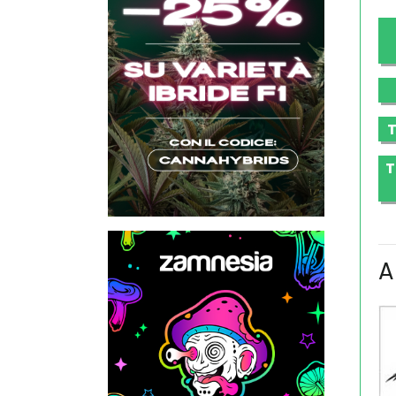
T
T
A