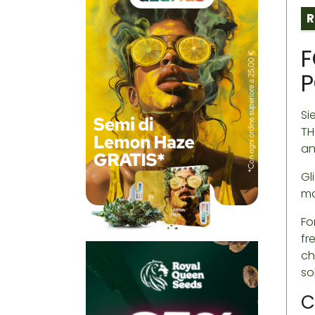
R
F
P
Si
TH
an
Gl
ma
Fo
fr
ch
so
C