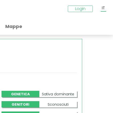
IT
Login
Mappe
GENETICA
Sativa dominante
GENITORI
Sconosciuti