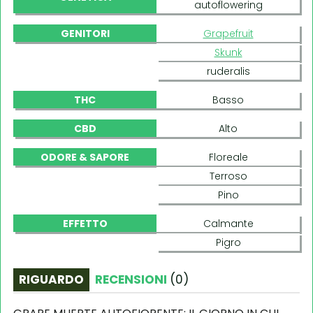
autoflowering
GENITORI
Grapefruit
Skunk
ruderalis
THC
Basso
CBD
Alto
ODORE & SAPORE
Floreale
Terroso
Pino
EFFETTO
Calmante
Pigro
RIGUARDO
RECENSIONI
(
0
)