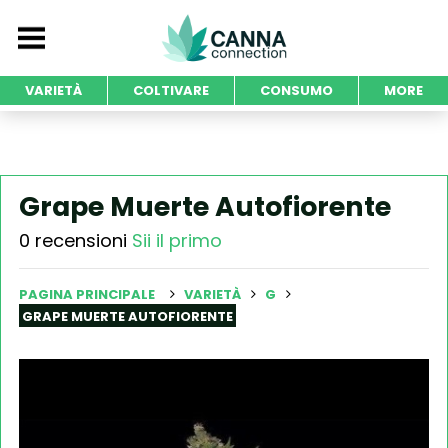
VARIETÀ
COLTIVARE
CONSUMO
MORE
Grape Muerte Autofiorente
0 recensioni
Sii il primo
PAGINA PRINCIPALE
VARIETÀ
G
GRAPE MUERTE AUTOFIORENTE